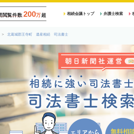
200
相続会議トップ
弁護士検索
間閲覧件数
万
超
北葛城郡王寺町 遺産相続 司法書士