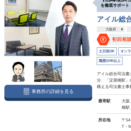
を徹底サポート
アイル総
大阪府
初回相
土日祝OK
オンラ
職歴20年以上
アイル総合司法書
分、「淀屋橋駅」
構える司法書士事務
事務所の詳細を見る
最寄駅
大阪
橋駅
所在地
〒5
T・