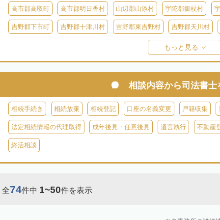
高市郡高取町
高市郡明日香村
山辺郡山添村
宇陀郡御杖村
吉野郡下市町
吉野郡十津川村
吉野郡東吉野村
吉野郡天川村
吉野郡黒滝村
吉野郡上北山村
吉野郡野迫川村
もっと見る
相談内容から
司法書士
相続手続き
相続放棄
相続登記
口座の名義変更
戸籍収集
法定相続情報の代理取得
成年後見・任意後見
遺言執行
不動産
終活相談
74
1~50
全
件中
件を表示