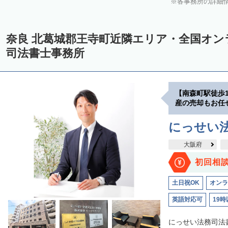
各事務所の詳細
奈良 北葛城郡王寺町近隣エリア・全国オ
司法書士事務所
【南森町駅徒歩
産の売却もお任
にっせい
大阪府
初回相
土日祝OK
オンラ
英語対応可
19時
にっせい法務司法