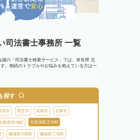
い司法書士事務所 一覧
会議の「司法書士検索サービス」では、奈良県 北
ます。相続のトラブルやお悩みを抱えている方は一
を探す
高田市
香芝市
葛城市
五條市
北葛城郡王寺町
生駒郡安堵町
町
磯城郡川西町
磯城郡三宅町