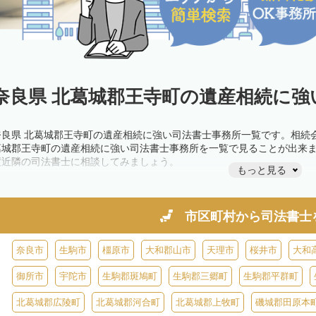
奈良県 北葛城郡王寺町の遺産相続に強
奈良県 北葛城郡王寺町の遺産相続に強い司法書士事務所一覧です。相続
葛城郡王寺町の遺産相続に強い司法書士事務所を一覧で見ることが出来
度近隣の司法書士に相談してみましょう。
もっと見る
市区町村から
司法書士
奈良市
生駒市
橿原市
大和郡山市
天理市
桜井市
大和
御所市
宇陀市
生駒郡斑鳩町
生駒郡三郷町
生駒郡平群町
北葛城郡広陵町
北葛城郡河合町
北葛城郡上牧町
磯城郡田原本