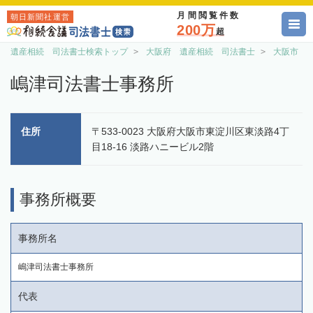
月間閲覧件数
朝日新聞社運営
200万
超
遺産相続 司法書士検索トップ
大阪府 遺産相続 司法書士
大阪市 
嶋津司法書士事務所
住所
〒533-0023 大阪府大阪市東淀川区東淡路4丁
目18-16 淡路ハニービル2階
事務所概要
事務所名
嶋津司法書士事務所
代表