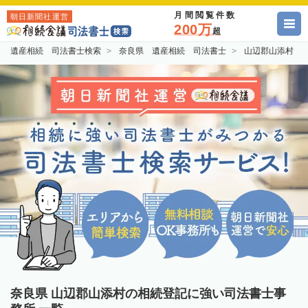
月間閲覧件数
朝日新聞社運営
200万
超
遺産相続 司法書士検索
奈良県 遺産相続 司法書士
山辺郡山添村 
奈良県 山辺郡山添村の相続登記に強い司法書士事