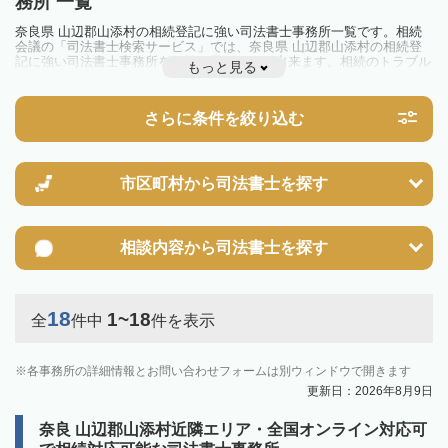
務所 一覧
奈良県 山辺郡山添村の相続登記に強い司法書士事務所一覧です。相続
会議の「司法書士検索サービス」では、奈良県 山辺郡山添村の相続登
記に強い司法書士事務所を一覧で見ることが出来ます。相続のトラブル
もっと見る
やお悩みを抱えている方は一度近隣の司法書士に相談してみましょう。
2024年4月1日から相続登記が義務化されました。
不動産を相続した場合、相続を知った日から3年以内に登記しないと、
さらに条件を絞り込む
10万円以下の過料が科せられるため、速やかな手続きが必要です。義務
化前の相続も対象となるため注意しましょう。
相続登記は法律で定められており、司法書士に依頼すれば手間を省けま
す。その他の相続手続きも任せることが可能です。
また、義務化に伴い、相続人申告登記制度が創設されました。遺産分割
市区町村から
司法書士を探す
の話し合いがまとまらず登記できない場合は、この制度の活用を検討し
ましょう。司法書士への相談も可能です。
相談内容から
司法書士を探す
18
1~18
全
件中
件を表示
各事務所の詳細情報とお問い合わせフォームは別ウィンドウで開きます
更新日：2026年8月9日
奈良 山辺郡山添村近隣エリア・全国オンライン対応可