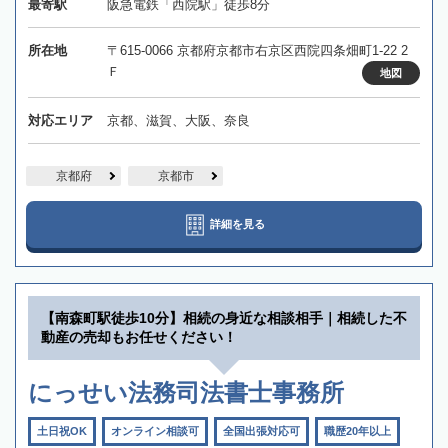
最寄駅
阪急電鉄「西院駅」徒歩8分
所在地
〒615-0066 京都府京都市右京区西院四条畑町1-22 2
Ｆ
地図
対応エリア
京都、滋賀、大阪、奈良
京都府
京都市
詳細を見る
【南森町駅徒歩10分】相続の身近な相談相手｜相続した不
動産の売却もお任せください！
にっせい法務司法書士事務所
土日祝OK
オンライン相談可
全国出張対応可
職歴20年以上