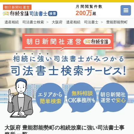
月間閲覧件数
朝日新聞社運営
200万
超
遺産相続 司法書士検索
大阪府 遺産相続 司法書士
豊能郡能勢町 
大阪府 豊能郡能勢町の相続放棄に強い司法書士事