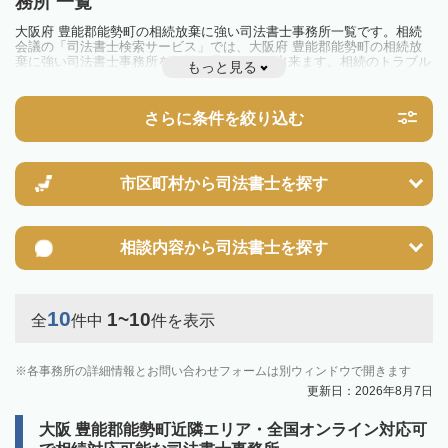
務所 一覧
大阪府 豊能郡能勢町の相続放棄に強い司法書士事務所一覧です。相続
会議の「司法書士検索サービス」では、大阪府 豊能郡能勢町の相続放
棄に強い司法書士事務所を一覧で見ることが出来ます。相続のトラブル
もっと見る
やお悩みを抱えている方は一度近隣の司法書士に相談してみましょう。
さらに条件を絞り込む
市区町村から
司法書士を探す
相談内容から
司法書士を探す
10
1~10
全
件中
件を表示
各事務所の詳細情報とお問い合わせフォームは別ウィンドウで開きます
更新日：2026年8月7日
大阪 豊能郡能勢町近隣エリア・全国オンライン対応可