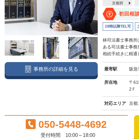
京都府
初回相
19時以降TEL可
林司法書士事務所
ある司法書士事務
相続手続きに精通し
最寄駅
阪急
事務所の詳細を見る
所在地
〒6
2Ｆ
対応エリア
京都
050-5448-4692
受付時間 10:00～18:00