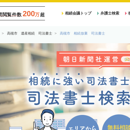
200
相続会議トップ
弁護士検索
間閲覧件数
万
超
高槻市 遺産相続 司法書士
高槻市 相続放棄 司法書士