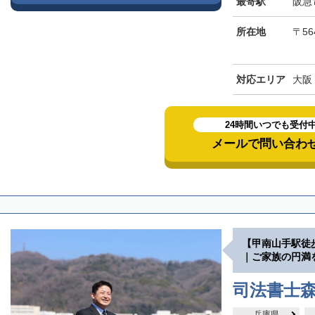
最寄駅
阪急
所在地
〒56
対応エリア
大阪
24時間いつでも受付
メールで問い合わ
【甲南山手駅徒
｜ご家族の円満
司法書士
兵庫県