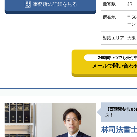
最寄駅
JR
事務所の詳細を見る
所在地
〒5
ーシ
対応エリア
大阪
24時間いつでも受付
メールで問い合わ
【西院駅徒歩8
ス！
林司法書