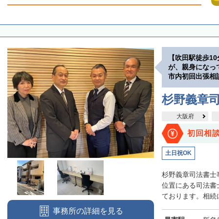
【吹田駅徒歩1
が、親身になっ
市内初回出張相
杉野義章
大阪府
初回相
土日祝OK
杉野義章司法書士
位置にある司法書
ております。相続に
事務所の詳細を見る