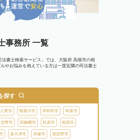
士事務所 一覧
司法書士検索サービス」では、大阪府 高槻市の相
ブルやお悩みを抱えている方は一度近隣の司法書士
を探す
八尾市
寝屋川市
岸和田市
和泉市
交野市
四條畷市
松原市
柏原市
市
泉大津市
貝塚市
泉佐野市