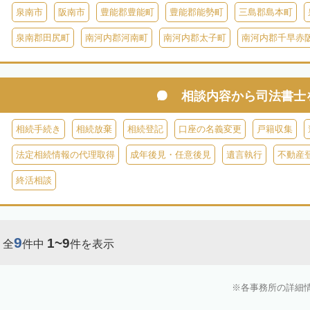
泉南市
阪南市
豊能郡豊能町
豊能郡能勢町
三島郡島本町
泉南郡田尻町
南河内郡河南町
南河内郡太子町
南河内郡千早赤
相談内容から
司法書士
相続手続き
相続放棄
相続登記
口座の名義変更
戸籍収集
法定相続情報の代理取得
成年後見・任意後見
遺言執行
不動産
終活相談
9
1~9
全
件中
件を表示
各事務所の詳細