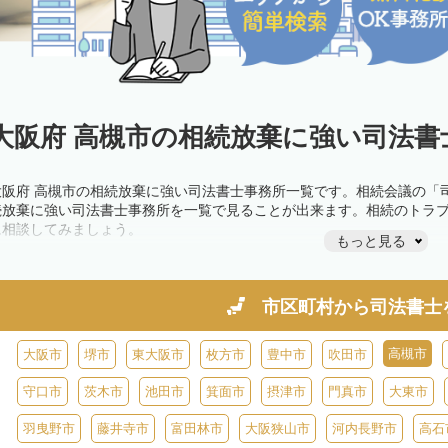
大阪府 高槻市の相続放棄に強い司法書
大阪府 高槻市の相続放棄に強い司法書士事務所一覧です。相続会議の「
続放棄に強い司法書士事務所を一覧で見ることが出来ます。相続のトラ
に相談してみましょう。
もっと見る
市区町村から
司法書士
高槻市
大阪市
堺市
東大阪市
枚方市
豊中市
吹田市
守口市
茨木市
池田市
箕面市
摂津市
門真市
大東市
羽曳野市
藤井寺市
富田林市
大阪狭山市
河内長野市
高石