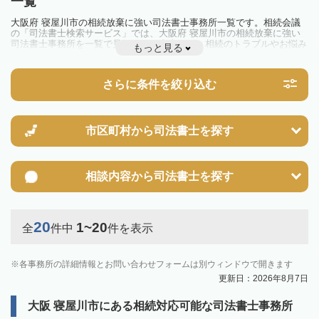
一覧
大阪府 寝屋川市の相続放棄に強い司法書士事務所一覧です。相続会議
の「司法書士検索サービス」では、大阪府 寝屋川市の相続放棄に強い
司法書士事務所を一覧で見ることが出来ます。相続のトラブルやお悩み
もっと見る
を抱えている方は一度近隣の司法書士に相談してみましょう。
さらに条件を絞り込む
市区町村から
司法書士を探す
相談内容から
司法書士を探す
20
1~20
全
件中
件を表示
各事務所の詳細情報とお問い合わせフォームは別ウィンドウで開きます
更新日：2026年8月7日
大阪 寝屋川市にある相続対応可能な司法書士事務所