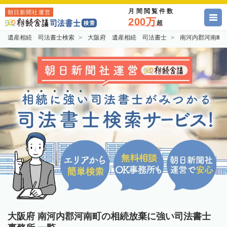
月間閲覧件数
朝日新聞社運営
200万
超
遺産相続 司法書士検索
大阪府 遺産相続 司法書士
南河内郡河南町
大阪府 南河内郡河南町の相続放棄に強い司法書士