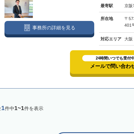
最寄駅
京阪
所在地
〒5
40
事務所の詳細を見る
対応エリア
大阪
24時間いつでも受付
メールで問い合わ
1
1~1
全
件中
件を表示