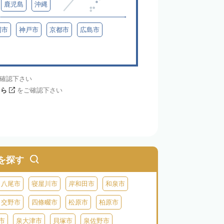
鹿児島
沖縄
岡市
神戸市
京都市
広島市
確認下さい
ちら
をご確認下さい
を探す
八尾市
寝屋川市
岸和田市
和泉市
交野市
四條畷市
松原市
柏原市
市
泉大津市
貝塚市
泉佐野市