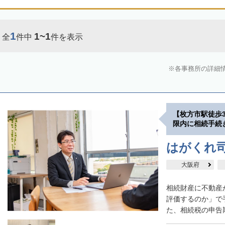
1
1~1
全
件中
件を表示
各事務所の詳細
【枚方市駅徒歩
限内に相続手続
はがくれ
大阪府
相続財産に不動産
評価するのか」で
た、相続税の申告期