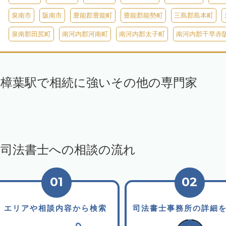
泉南市
阪南市
豊能郡豊能町
豊能郡能勢町
三島郡島本町
泉南郡田尻町
南河内郡河南町
南河内郡太子町
南河内郡千早赤
樟葉駅で相続に強いその他の専門家
司法書士への相談の流れ
01
02
エリアや相談内容から検索
司法書士事務所の詳細