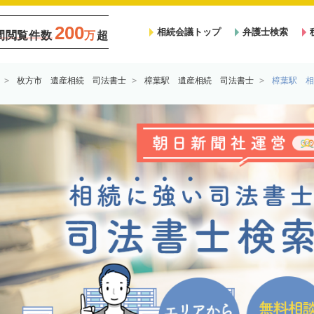
200
相続会議トップ
弁護士検索
間閲覧件数
万
超
枚方市 遺産相続 司法書士
樟葉駅 遺産相続 司法書士
樟葉駅 相