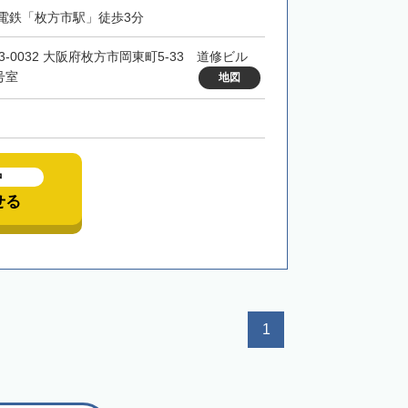
電鉄「枚方市駅」徒歩3分
73-0032 大阪府枚方市岡東町5-33 道修ビル
1号室
地図
中
せる
1