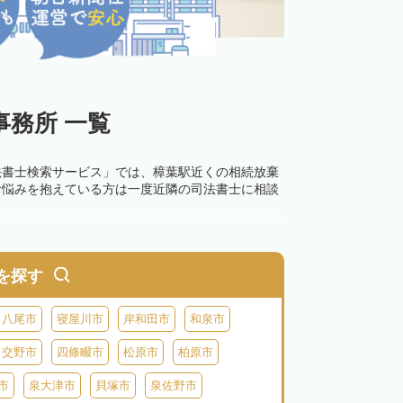
務所 一覧
法書士検索サービス」では、樟葉駅近くの相続放棄
お悩みを抱えている方は一度近隣の司法書士に相談
を探す
八尾市
寝屋川市
岸和田市
和泉市
交野市
四條畷市
松原市
柏原市
市
泉大津市
貝塚市
泉佐野市