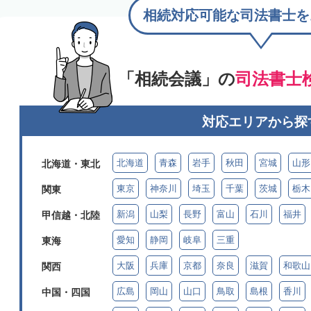
相続対応可能な司法書士を
「相続会議」の
司法書士
対応エリアから探
北海道
青森
岩手
秋田
宮城
山形
北海道・東北
東京
神奈川
埼玉
千葉
茨城
栃木
関東
新潟
山梨
長野
富山
石川
福井
甲信越・北陸
愛知
静岡
岐阜
三重
東海
大阪
兵庫
京都
奈良
滋賀
和歌山
関西
広島
岡山
山口
鳥取
島根
香川
中国・四国