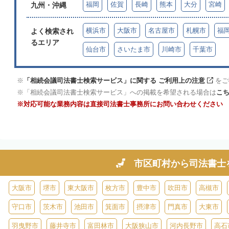
福岡
佐賀
長崎
熊本
大分
宮崎
九州・沖縄
横浜市
大阪市
名古屋市
札幌市
福
よく検索され
るエリア
仙台市
さいたま市
川崎市
千葉市
「相続会議司法書士検索サービス」に関する ご利用上の注意
をご
「相続会議司法書士検索サービス」への掲載を希望される場合は
こ
対応可能な業務内容は直接司法書士事務所にお問い合わせください
市区町村から
司法書士
大阪市
堺市
東大阪市
枚方市
豊中市
吹田市
高槻市
守口市
茨木市
池田市
箕面市
摂津市
門真市
大東市
羽曳野市
藤井寺市
富田林市
大阪狭山市
河内長野市
高石