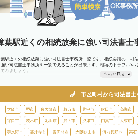
樟葉駅近くの相続放棄に強い司法書士事
樟葉駅近くの相続放棄に強い司法書士事務所一覧です。相続会議の「司
に強い司法書士事務所を一覧で見ることが出来ます。相続のトラブルや
してみましょう。
もっと見る
市区町村から
司法書士
大阪市
堺市
東大阪市
枚方市
豊中市
吹田市
高槻市
守口市
茨木市
池田市
箕面市
摂津市
門真市
大東市
羽曳野市
藤井寺市
富田林市
大阪狭山市
河内長野市
高石