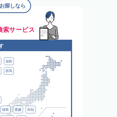
お探しなら
検索サービス
す
福島
群馬
徳島
愛媛
高知