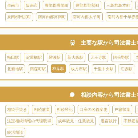
泉南市
阪南市
豊能郡豊能町
豊能郡能勢町
三島郡島本町
泉南郡田尻町
南河内郡河南町
南河内郡太子町
南河内郡千早赤
主要な駅から
司法書士
梅田駅
淀屋橋駅
難波駅
新大阪駅
天王寺駅
阿倍野駅
樟葉駅
北新地駅
南森町駅
枚方市駅
千里中央駅
江坂駅
相談内容から
司法書士
相続手続き
相続放棄
相続登記
口座の名義変更
戸籍収集
法定相続情報の代理取得
成年後見・任意後見
遺言執行
不動産
終活相談