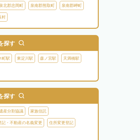
泉北郡忠岡町
泉南郡熊取町
泉南郡岬町
阪村
を探す
本町駅
東淀川駅
森ノ宮駅
天満橋駅
を探す
遺産分割協議
家族信託
登記・不動産の名義変更
住所変更登記