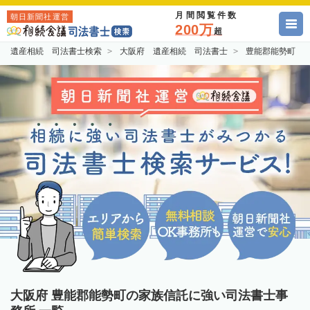
月間閲覧件数
朝日新聞社運営
200万
超
遺産相続 司法書士検索
大阪府 遺産相続 司法書士
豊能郡能勢町 
大阪府 豊能郡能勢町の家族信託に強い司法書士事