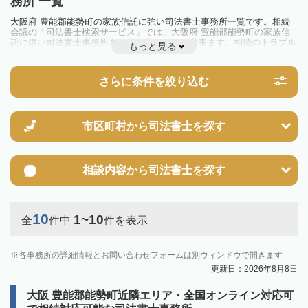
務所 一覧
大阪府 豊能郡能勢町の家族信託に強い司法書士事務所一覧です。相続
会議の「司法書士検索サービス」では、大阪府 豊能郡能勢町の家族信
託に強い司法書士事務所を一覧で見ることが出来ます。相続のトラブル
もっと見る
やお悩みを抱えている方は一度近隣の司法書士に相談してみましょう。
さらに条件を絞り込む
市区町村から
司法書士を探す
相談内容から
司法書士を探す
10
1~10
全
件中
件を表示
各事務所の詳細情報とお問い合わせフォームは別ウィンドウで開きます
更新日：2026年8月8日
大阪 豊能郡能勢町近隣エリア・全国オンライン対応可