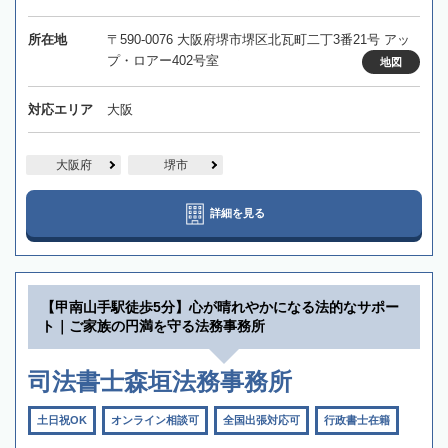
所在地
〒590-0076 大阪府堺市堺区北瓦町二丁3番21号 アッ
プ・ロアー402号室
地図
対応エリア
大阪
大阪府
堺市
詳細を見る
【甲南山手駅徒歩5分】心が晴れやかになる法的なサポー
ト｜ご家族の円満を守る法務事務所
司法書士森垣法務事務所
土日祝OK
オンライン相談可
全国出張対応可
行政書士在籍