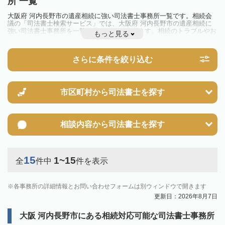
所 一覧
大阪府 河内長野市の遺産相続に強い司法書士事務所一覧です。相続会
議の「司法書士検索サービス」では、大阪府 河内長野市の遺産相続に
強い司法書士事務所を一覧で見ることが出来ます。相続のトラブルやお
もっと見る
悩みを抱えている方は一度近隣の司法書士に相談してみましょう。
さらに条件を絞り込む
市区町村から
司法書士を探す
相談内容から
司法書士を探す
15
1~15
全
件中
件を表示
各事務所の詳細情報とお問い合わせフォームは別ウィンドウで開きます
更新日：2026年8月7日
大阪 河内長野市にある相続対応可能な司法書士事務所