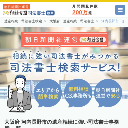
月間閲覧件数
朝日新聞社運営
200万
超
遺産相続 司法書士検索
大阪府 遺産相続 司法書士
河内長野市 遺
大阪府 河内長野市の遺産相続に強い司法書士事務