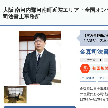
大阪 南河内郡河南町近隣エリア・全国オ
司法書士事務所
【河内長野市の
ください｜スム
金森司法
大阪府
初回相
土日祝OK
オンラ
金森司法書士事務
の位置にある司法
日9時から19時ま