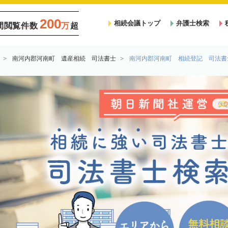
200
相続会議トップ
弁護士検索
間閲覧件数
万
超
南河内郡河南町 遺産相続 司法書士
南河内郡河南町 相続登記 司法書