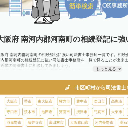
大阪府 南河内郡河南町の相続登記に強
大阪府 南河内郡河南町の相続登記に強い司法書士事務所一覧です。相続
河内郡河南町の相続登記に強い司法書士事務所を一覧で見ることが出来
度近隣の司法書士に相談してみましょう。
もっと見る
2024年4月1日から相続登記が義務化されました。
不動産を相続した場合、相続を知った日から3年以内に登記しないと、1
きが必要です。義務化前の相続も対象となるため注意しましょう。
相続登記は法律で定められており、司法書士に依頼すれば手間を省けま
市区町村から
司法書士
また、義務化に伴い、相続人申告登記制度が創設されました。遺産分割
制度の活用を検討しましょう。司法書士への相談も可能です。
大阪市
堺市
東大阪市
枚方市
豊中市
吹田市
高槻市
守口市
茨木市
池田市
箕面市
摂津市
門真市
大東市
羽曳野市
藤井寺市
富田林市
大阪狭山市
河内長野市
高石