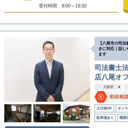
受付時間 9:00～19:30
【八尾市の司法
きに対応｜話し
ます
司法書士法
店八尾オ
大阪府
初回相
土日祝OK
オンラ
駐車場あり
職歴