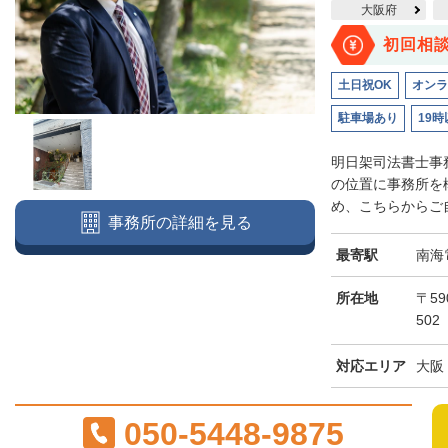
大阪府
初回相
土日祝OK
オンラ
駐車場あり
19時
明日架司法書士事
の位置に事務所を
め、こちらからご自
事務所の詳細を見る
最寄駅
南海
所在地
〒59
502
対応エリア
大阪
050-5448-9875