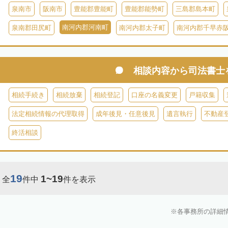
泉南市
阪南市
豊能郡豊能町
豊能郡能勢町
三島郡島本町
南河内郡河南町
泉南郡田尻町
南河内郡太子町
南河内郡千早赤
相談内容から
司法書士
相続手続き
相続放棄
相続登記
口座の名義変更
戸籍収集
法定相続情報の代理取得
成年後見・任意後見
遺言執行
不動産
終活相談
19
1~19
全
件中
件を表示
各事務所の詳細