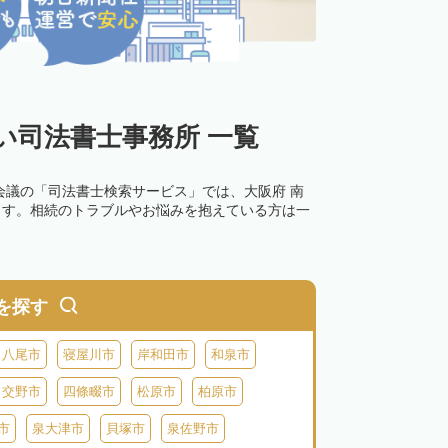
い司法書士事務所 一覧
会議の「司法書士検索サービス」では、大阪府 南
ます。相続のトラブルやお悩みを抱えている方は一
0万円以下の過料が科せられるため、速やかな手続
す。その他の相続手続きも任せることが可能です。
を探す
の話し合いがまとまらず登記できない場合は、この
八尾市
寝屋川市
岸和田市
和泉市
交野市
四條畷市
松原市
柏原市
市
泉大津市
貝塚市
泉佐野市