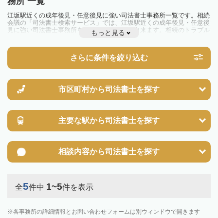
務所 一覧
江坂駅近くの成年後見・任意後見に強い司法書士事務所一覧です。相続
会議の「司法書士検索サービス」では、江坂駅近くの成年後見・任意後
見に強い司法書士事務所を一覧で見ることが出来ます。相続のトラブル
もっと見る
やお悩みを抱えている方は一度近隣の司法書士に相談してみましょう。
さらに条件を絞り込む
市区町村から
司法書士を探す
主要な駅から
司法書士を探す
相談内容から
司法書士を探す
5
1~5
全
件中
件を表示
各事務所の詳細情報とお問い合わせフォームは別ウィンドウで開きます