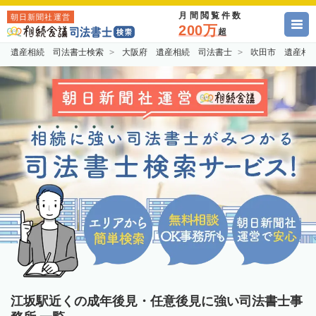
月間閲覧件数
朝日新聞社運営
200万
超
遺産相続 司法書士検索
大阪府 遺産相続 司法書士
吹田市 遺産相
江坂駅近くの成年後見・任意後見に強い司法書士事