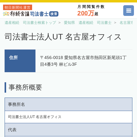
月間閲覧件数
朝日新聞社運営
200万
超
遺産相続 司法書士検索トップ
愛知県 遺産相続 司法書士
名古屋市
司法書士法人UT 名古屋オフィス
住所
〒456-0018 愛知県名古屋市熱田区新尾頭1丁
目4番3号 林ビル3F
事務所概要
事務所名
司法書士法人UT 名古屋オフィス
代表