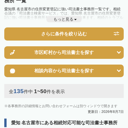
務所 一覧
愛知県 名古屋市の住所変更登記に強い司法書士事務所一覧です。相続
会議の「司法書士検索サービス」では、愛知県 名古屋市の住所変更登
記に強い司法書士事務所を一覧で見ることが出来ます。相続のトラブル
もっと見る
やお悩みを抱えている方は一度近隣の司法書士に相談してみましょう。
さらに条件を絞り込む
市区町村から
司法書士を探す
相談内容から
司法書士を探す
135
1~50
全
件中
件を表示
各事務所の詳細情報とお問い合わせフォームは別ウィンドウで開きます
更新日：2026年8月7日
愛知 名古屋市にある相続対応可能な司法書士事務所