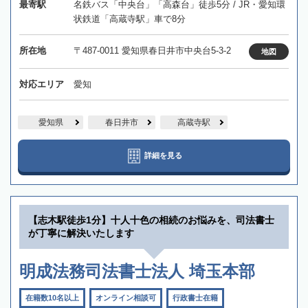
最寄駅
名鉄バス「中央台」「高森台」徒歩5分 / JR・愛知環
状鉄道「高蔵寺駅」車で8分
所在地
〒487-0011 愛知県春日井市中央台5-3-2
地図
対応エリア
愛知
愛知県
春日井市
高蔵寺駅
詳細を見る
【志木駅徒歩1分】十人十色の相続のお悩みを、司法書士
が丁寧に解決いたします
明成法務司法書士法人 埼玉本部
在籍数10名以上
オンライン相談可
行政書士在籍