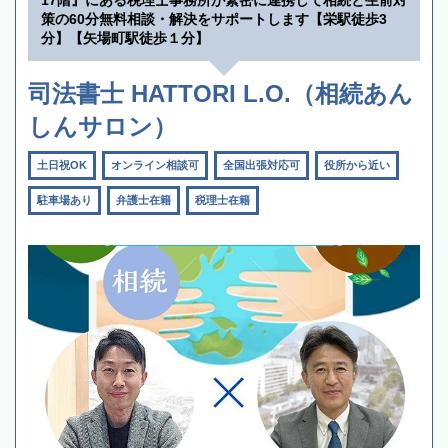
策の60分無料相談・解決をサポートします【栄駅徒歩3
分】【矢場町駅徒歩１分】
司法書士 HATTORI L.O.（相続あん
しんサロン）
土日祝OK
オンライン相談可
全国出張対応可
役所から近い
駐車場あり
弁護士在籍
税理士在籍