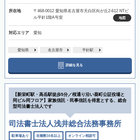
所在地
〒468-0012 愛知県名古屋市天白区向が丘2-612 NTビ
ル平針1階A号室
地図
対応エリア
愛知
愛知県
名古屋市
平針駅
詳細を見る
【新栄町駅・高岳駅徒歩5分／桜通り沿い葵町公証役場と
同ビル同フロア】家族信託・民事信託を得意とする、総合
型司法書士法人です
司法書士法人浅井総合法務事務所
駐車場あり
在籍数10名以上
オンライン相談可