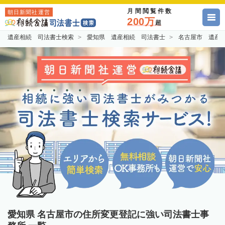
月間閲覧件数
朝日新聞社運営
200万
超
遺産相続 司法書士検索
愛知県 遺産相続 司法書士
名古屋市 遺産
愛知県 名古屋市の住所変更登記に強い司法書士事