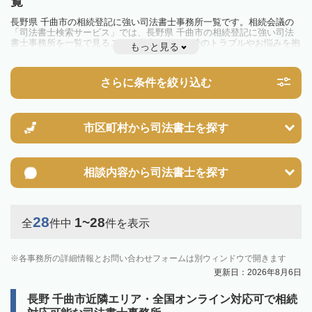
覧
長野県 千曲市の相続登記に強い司法書士事務所一覧です。相続会議の
「司法書士検索サービス」では、長野県 千曲市の相続登記に強い司法
書士事務所を一覧で見ることが出来ます。相続のトラブルやお悩みを抱
もっと見る
えている方は一度近隣の司法書士に相談してみましょう。
2024年4月1日から相続登記が義務化されました。
不動産を相続した場合、相続を知った日から3年以内に登記しないと、
さらに条件を絞り込む
10万円以下の過料が科せられるため、速やかな手続きが必要です。義務
化前の相続も対象となるため注意しましょう。
相続登記は法律で定められており、司法書士に依頼すれば手間を省けま
す。その他の相続手続きも任せることが可能です。
また、義務化に伴い、相続人申告登記制度が創設されました。遺産分割
市区町村から
司法書士を探す
の話し合いがまとまらず登記できない場合は、この制度の活用を検討し
ましょう。司法書士への相談も可能です。
相談内容から
司法書士を探す
28
1~28
全
件中
件を表示
各事務所の詳細情報とお問い合わせフォームは別ウィンドウで開きます
更新日：2026年8月6日
長野 千曲市近隣エリア・全国オンライン対応可で相続