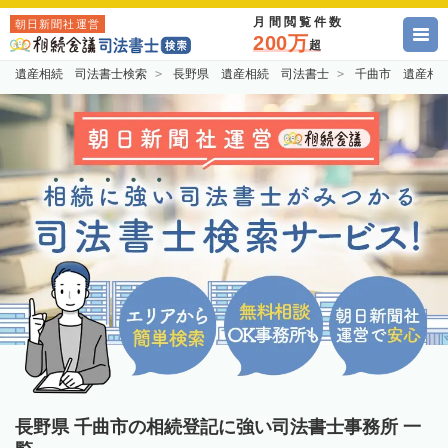
月間閲覧件数
朝日新聞社運営
200万
超
遺産相続 司法書士検索
長野県 遺産相続 司法書士
千曲市 遺産相
長野県 千曲市の相続登記に強い司法書士事務所 一