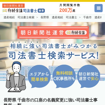
月間閲覧件数
朝日新聞社運営
200万
超
遺産相続 司法書士検索
長野県 遺産相続 司法書士
千曲市 遺産相
長野県 千曲市の口座の名義変更に強い司法書士事