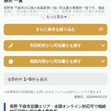
務所 一覧
長野県 千曲市の口座の名義変更に強い司法書士事務所一覧です。相続
会議の「司法書士検索サービス」では、長野県 千曲市の口座の名義変
更に強い司法書士事務所を一覧で見ることが出来ます。相続のトラブル
もっと見る
やお悩みを抱えている方は一度近隣の司法書士に相談してみましょう。
さらに条件を絞り込む
市区町村から
司法書士を探す
相談内容から
司法書士を探す
5
1~5
全
件中
件を表示
各事務所の詳細情報とお問い合わせフォームは別ウィンドウで開きます
更新日：2026年8月11日
長野 千曲市近隣エリア・全国オンライン対応可で相続