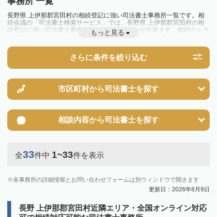
事務所 一覧
長野県 上伊那郡宮田村の相続登記に強い司法書士事務所一覧です。相
続会議の「司法書士検索サービス」では、長野県 上伊那郡宮田村の相
続登記に強い司法書士事務所を一覧で見ることが出来ます。相続のトラ
もっと見る
ブルやお悩みを抱えている方は一度近隣の司法書士に相談してみましょ
う。
2024年4月1日から相続登記が義務化されました。
さらに条件を絞り込む
不動産を相続した場合、相続を知った日から3年以内に登記しないと、
10万円以下の過料が科せられるため、速やかな手続きが必要です。義務
化前の相続も対象となるため注意しましょう。
相続登記は法律で定められており、司法書士に依頼すれば手間を省けま
す。その他の相続手続きも任せることが可能です。
市区町村から
司法書士を探す
また、義務化に伴い、相続人申告登記制度が創設されました。遺産分割
の話し合いがまとまらず登記できない場合は、この制度の活用を検討し
ましょう。司法書士への相談も可能です。
相談内容から
司法書士を探す
33
1~33
全
件中
件を表示
各事務所の詳細情報とお問い合わせフォームは別ウィンドウで開きます
更新日：2026年8月9日
長野 上伊那郡宮田村近隣エリア・全国オンライン対応