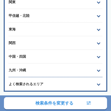
関東
甲信越・北陸
東海
関西
中国・四国
九州・沖縄
よく検索されるエリア
「相続会議司法書士検索サービス」に関する ご利用上の注意
を
検索条件を変更する
ご確認下さい
「相続会議司法書士検索サービス」への掲載を希望される場合は
こ