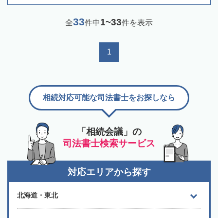
33
1~33
全
件中
件を表示
1
相続対応可能な司法書士をお探しなら
「相続会議」の
司法書士検索サービス
対応エリアから探す
北海道・東北