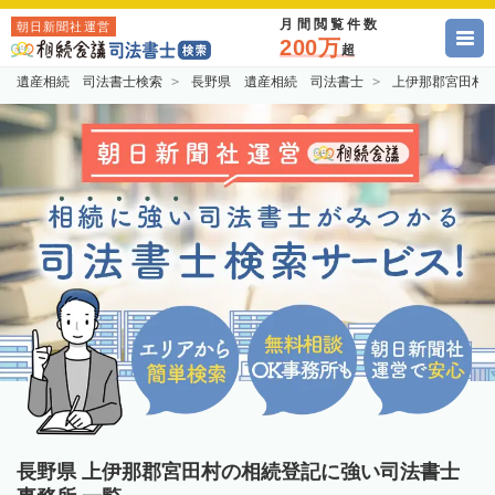
月間閲覧件数
朝日新聞社運営
200万
超
遺産相続 司法書士検索
長野県 遺産相続 司法書士
上伊那郡宮田村
長野県 上伊那郡宮田村の相続登記に強い司法書士