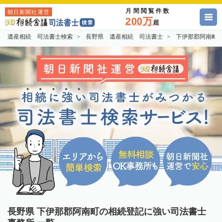
月間閲覧件数
朝日新聞社運営
200万
超
遺産相続 司法書士検索
長野県 遺産相続 司法書士
下伊那郡阿南町
長野県 下伊那郡阿南町の相続登記に強い司法書士