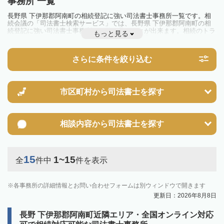
事務所 一覧
長野県 下伊那郡阿南町の相続登記に強い司法書士事務所一覧です。相
続会議の「司法書士検索サービス」では、長野県 下伊那郡阿南町の相
続登記に強い司法書士事務所を一覧で見ることが出来ます。相続のトラ
もっと見る
ブルやお悩みを抱えている方は一度近隣の司法書士に相談してみましょ
う。
2024年4月1日から相続登記が義務化されました。
さらに条件を絞り込む
不動産を相続した場合、相続を知った日から3年以内に登記しないと、
10万円以下の過料が科せられるため、速やかな手続きが必要です。義務
化前の相続も対象となるため注意しましょう。
相続登記は法律で定められており、司法書士に依頼すれば手間を省けま
す。その他の相続手続きも任せることが可能です。
市区町村から
司法書士を探す
また、義務化に伴い、相続人申告登記制度が創設されました。遺産分割
の話し合いがまとまらず登記できない場合は、この制度の活用を検討し
ましょう。司法書士への相談も可能です。
相談内容から
司法書士を探す
15
1~15
全
件中
件を表示
各事務所の詳細情報とお問い合わせフォームは別ウィンドウで開きます
更新日：2026年8月8日
長野 下伊那郡阿南町近隣エリア・全国オンライン対応