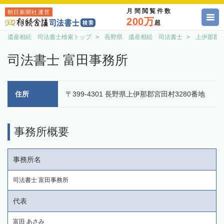
月間閲覧件数
朝日新聞社運営
200万
超
遺産相続 司法書士検索トップ
長野県 遺産相続 司法書士
上伊那郡
司法書士 富田事務所
住所
〒399-4301 長野県上伊那郡宮田村3280番地
事務所概要
事務所名
司法書士 富田事務所
代表
富田 あさみ