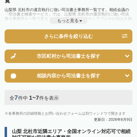
覧
山梨県 北杜市の遺言執行に強い司法書士事務所一覧です。相続会議の
「司法書士検索サービス」では、山梨県 北杜市の遺言執行に強い司法
書士事務所を一覧で見ることが出来ます。相続のトラブルやお悩みを抱
もっと見る
えている方は一度近隣の司法書士に相談してみましょう。
さらに条件を絞り込む
市区町村から
司法書士を探す
相談内容から
司法書士を探す
7
1~7
全
件中
件を表示
各事務所の詳細情報とお問い合わせフォームは別ウィンドウで開きます
更新日：2026年8月9日
山梨 北杜市近隣エリア・全国オンライン対応可で相続