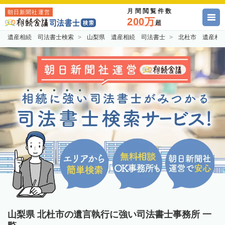
月間閲覧件数
朝日新聞社運営
200万
超
遺産相続 司法書士検索
山梨県 遺産相続 司法書士
北杜市 遺産相
山梨県 北杜市の遺言執行に強い司法書士事務所 一