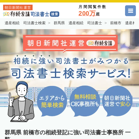
月間閲覧件数
朝日新聞社運営
200万
超
遺産相続 司法書士検索
群馬県 遺産相続 司法書士
前橋市 遺産相
群馬県 前橋市の相続登記に強い司法書士事務所 一