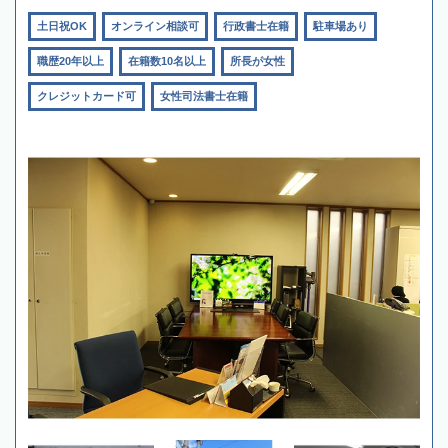
土日祝OK
オンライン相談可
行政書士在籍
駐車場あり
職歴20年以上
在籍数10名以上
所長が女性
クレジットカード可
女性司法書士在籍