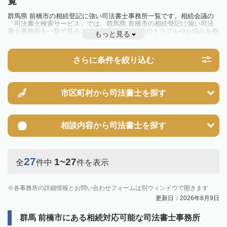
覧
群馬県 前橋市の相続登記に強い司法書士事務所一覧です。相続会議の
「司法書士検索サービス」では、群馬県 前橋市の相続登記に強い司法
書士事務所を一覧で見ることが出来ます。相続のトラブルやお悩みを抱
もっと見る
えている方は一度近隣の司法書士に相談してみましょう。
2024年4月1日から相続登記が義務化されました。
不動産を相続した場合、相続を知った日から3年以内に登記しないと、
さらに条件を絞り込む
10万円以下の過料が科せられるため、速やかな手続きが必要です。義務
化前の相続も対象となるため注意しましょう。
相続登記は法律で定められており、司法書士に依頼すれば手間を省けま
す。その他の相続手続きも任せることが可能です。
また、義務化に伴い、相続人申告登記制度が創設されました。遺産分割
市区町村から
司法書士を探す
の話し合いがまとまらず登記できない場合は、この制度の活用を検討し
ましょう。司法書士への相談も可能です。
相談内容から
司法書士を探す
27
1~27
全
件中
件を表示
各事務所の詳細情報とお問い合わせフォームは別ウィンドウで開きます
更新日：2026年8月9日
群馬 前橋市にある相続対応可能な司法書士事務所