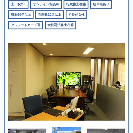
土日祝OK
オンライン相談可
行政書士在籍
駐車場あり
職歴20年以上
在籍数10名以上
所長が女性
クレジットカード可
女性司法書士在籍