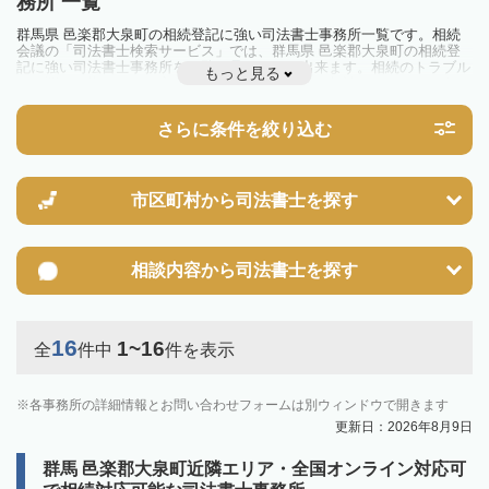
務所 一覧
群馬県 邑楽郡大泉町の相続登記に強い司法書士事務所一覧です。相続
会議の「司法書士検索サービス」では、群馬県 邑楽郡大泉町の相続登
記に強い司法書士事務所を一覧で見ることが出来ます。相続のトラブル
もっと見る
やお悩みを抱えている方は一度近隣の司法書士に相談してみましょう。
2024年4月1日から相続登記が義務化されました。
不動産を相続した場合、相続を知った日から3年以内に登記しないと、
さらに条件を絞り込む
10万円以下の過料が科せられるため、速やかな手続きが必要です。義務
化前の相続も対象となるため注意しましょう。
相続登記は法律で定められており、司法書士に依頼すれば手間を省けま
す。その他の相続手続きも任せることが可能です。
また、義務化に伴い、相続人申告登記制度が創設されました。遺産分割
市区町村から
司法書士を探す
の話し合いがまとまらず登記できない場合は、この制度の活用を検討し
ましょう。司法書士への相談も可能です。
相談内容から
司法書士を探す
16
1~16
全
件中
件を表示
各事務所の詳細情報とお問い合わせフォームは別ウィンドウで開きます
更新日：2026年8月9日
群馬 邑楽郡大泉町近隣エリア・全国オンライン対応可