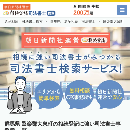
月間閲覧件数
朝日新聞社運営
200万
超
遺産相続 司法書士検索
群馬県 遺産相続 司法書士
邑楽郡大泉町 
群馬県 邑楽郡大泉町の相続登記に強い司法書士事