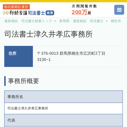
月間閲覧件数
朝日新聞社運営
200万
超
遺産相続 司法書士検索トップ
群馬県 遺産相続 司法書士
桐生市 
司法書士津久井孝広事務所
住所
〒376-0013 群馬県桐生市広沢町2丁目
3130−1
事務所概要
事務所名
司法書士津久井孝広事務所
代表