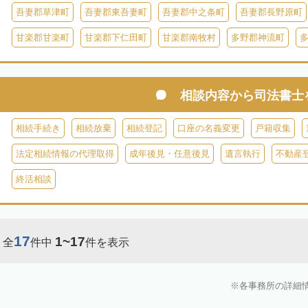
吾妻郡草津町
吾妻郡東吾妻町
吾妻郡中之条町
吾妻郡長野原町
甘楽郡甘楽町
甘楽郡下仁田町
甘楽郡南牧村
多野郡神流町
相談内容から
司法書士
相続手続き
相続放棄
相続登記
口座の名義変更
戸籍収集
法定相続情報の代理取得
成年後見・任意後見
遺言執行
不動産
終活相談
17
1~17
全
件中
件を表示
各事務所の詳細