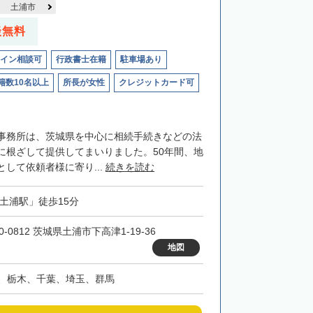
土浦市
談無料
イン相談可
行政書士在籍
駐車場あり
籍数10名以上
所長が女性
クレジットカード可
事務所は、茨城県を中心に相続手続きなどの法
に根ざして提供してまいりました。50年間、地
して依頼者様に寄り...
続きを読む
「土浦駅」徒歩15分
0-0812 茨城県土浦市下高津1-19-36
地図
、栃木、千葉、埼玉、群馬