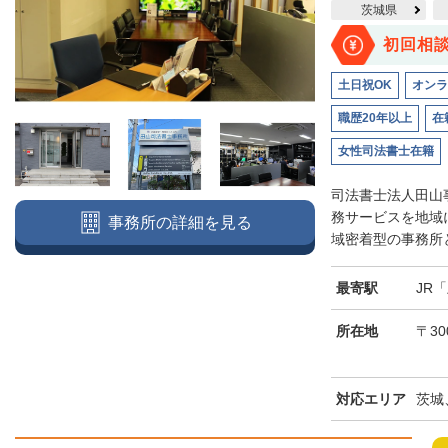
茨城県
初回相
土日祝OK
オンラ
職歴20年以上
在
女性司法書士在籍
司法書士法人田山
務サービスを地域
事務所の詳細を見る
域密着型の事務所と
最寄駅
JR
所在地
〒30
対応エリア
茨城