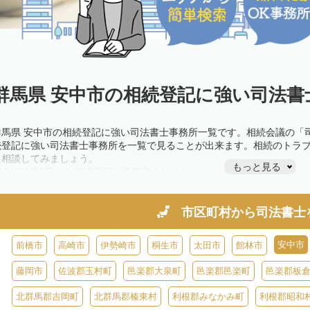
群馬県 安中市の相続登記に強い司法書
群馬県 安中市の相続登記に強い司法書士事務所一覧です。相続会議の「
続登記に強い司法書士事務所を一覧で見ることが出来ます。相続のトラ
に相談してみましょう。
もっと見る
2024年4月1日から相続登記が義務化されました。
不動産を相続した場合、相続を知った日から3年以内に登記しないと、1
きが必要です。義務化前の相続も対象となるため注意しましょう。
相続登記は法律で定められており、司法書士に依頼すれば手間を省けま
市区町村から
司法書士
また、義務化に伴い、相続人申告登記制度が創設されました。遺産分割
制度の活用を検討しましょう。司法書士への相談も可能です。
安中市
前橋市
高崎市
伊勢崎市
桐生市
太田市
館林市
藤岡市
佐波郡玉村町
邑楽郡大泉町
邑楽郡邑楽町
邑楽郡板
北群馬郡吉岡町
北群馬郡榛東村
利根郡みなかみ町
利根郡昭和