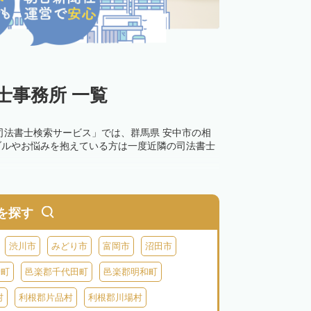
士事務所 一覧
司法書士検索サービス」では、群馬県 安中市の相
ブルやお悩みを抱えている方は一度近隣の司法書士
0万円以下の過料が科せられるため、速やかな手続
す。その他の相続手続きも任せることが可能です。
を探す
の話し合いがまとまらず登記できない場合は、この
渋川市
みどり市
富岡市
沼田市
倉町
邑楽郡千代田町
邑楽郡明和町
村
利根郡片品村
利根郡川場村