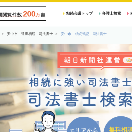
200
相続会議トップ
弁護士検索
間閲覧件数
万
超
安中市 遺産相続 司法書士
安中市 相続登記 司法書士