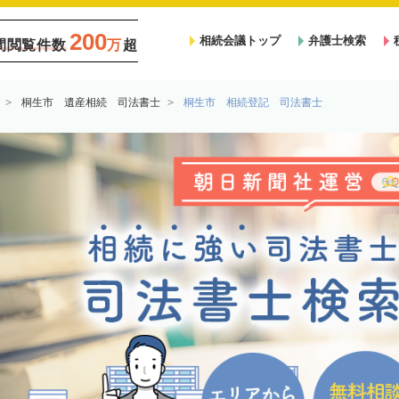
200
相続会議トップ
弁護士検索
間閲覧件数
万
超
桐生市 遺産相続 司法書士
桐生市 相続登記 司法書士