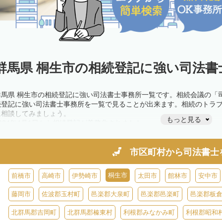
群馬県 桐生市の相続登記に強い司法書
群馬県 桐生市の相続登記に強い司法書士事務所一覧です。相続会議の「
続登記に強い司法書士事務所を一覧で見ることが出来ます。相続のトラ
に相談してみましょう。
もっと見る
2024年4月1日から相続登記が義務化されました。
不動産を相続した場合、相続を知った日から3年以内に登記しないと、1
きが必要です。義務化前の相続も対象となるため注意しましょう。
相続登記は法律で定められており、司法書士に依頼すれば手間を省けま
市区町村から
司法書士
また、義務化に伴い、相続人申告登記制度が創設されました。遺産分割
制度の活用を検討しましょう。司法書士への相談も可能です。
桐生市
前橋市
高崎市
伊勢崎市
太田市
館林市
安中市
藤岡市
佐波郡玉村町
邑楽郡大泉町
邑楽郡邑楽町
邑楽郡板
北群馬郡吉岡町
北群馬郡榛東村
利根郡みなかみ町
利根郡昭和