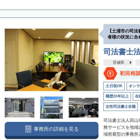
【土浦市の司法
者様の状況に合
司法書士
茨城県
初回相
土日祝OK
オンラ
職歴20年以上
在
女性司法書士在籍
司法書士法人田山
務サービスを地域
事務所の詳細を見る
域密着型の事務所と