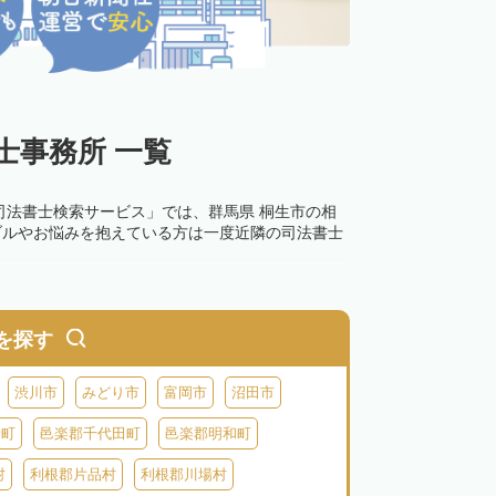
士事務所 一覧
司法書士検索サービス」では、群馬県 桐生市の相
ブルやお悩みを抱えている方は一度近隣の司法書士
0万円以下の過料が科せられるため、速やかな手続
す。その他の相続手続きも任せることが可能です。
を探す
の話し合いがまとまらず登記できない場合は、この
渋川市
みどり市
富岡市
沼田市
倉町
邑楽郡千代田町
邑楽郡明和町
村
利根郡片品村
利根郡川場村