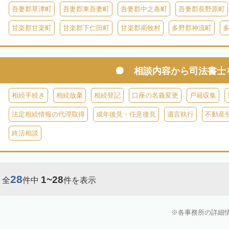
吾妻郡草津町
吾妻郡東吾妻町
吾妻郡中之条町
吾妻郡長野原町
甘楽郡甘楽町
甘楽郡下仁田町
甘楽郡南牧村
多野郡神流町
相談内容から
司法書士
相続手続き
相続放棄
相続登記
口座の名義変更
戸籍収集
法定相続情報の代理取得
成年後見・任意後見
遺言執行
不動産
終活相談
28
1~28
全
件中
件を表示
各事務所の詳細