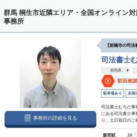
群馬 桐生市近隣エリア・全国オンライン
事務所
【前橋市の司法
司法書士
群馬県
初回相
駐車場あり
全国
司法書士むろだ事
にある司法書士事
事務所の詳細を見る
り、土日祝日のご相
最寄駅
JR