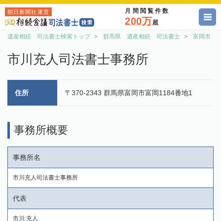
月間閲覧件数
朝日新聞社運営
200万
超
遺産相続 司法書士検索トップ
群馬県 遺産相続 司法書士
富岡市 
市川充人司法書士事務所
住所
〒370-2343 群馬県富岡市富岡1184番地1
事務所概要
事務所名
市川充人司法書士事務所
代表
市川 充人