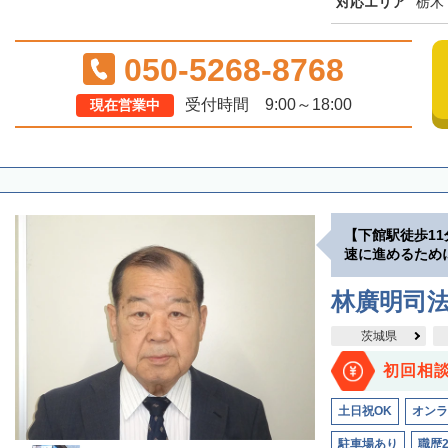
対応エリア
栃木
050-5268-8768
受付時間 9:00～18:00
現在営業中
【下館駅徒歩1
速に進めるため
林廣明司
茨城県
初回相
土日祝OK
オンラ
駐車場あり
職歴