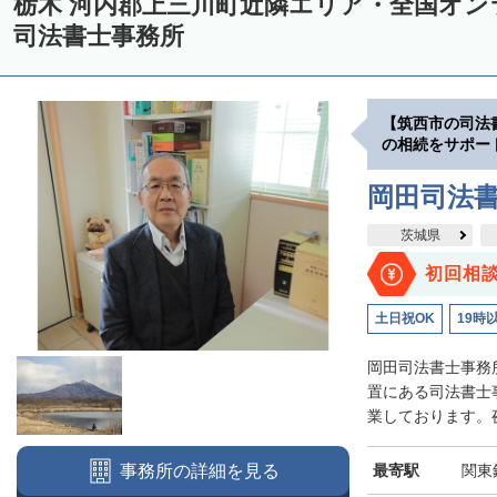
栃木 河内郡上三川町近隣エリア・全国オ
司法書士事務所
【筑西市の司法
の相続をサポー
岡田司法
茨城県
初回相
土日祝OK
19時
岡田司法書士事務
置にある司法書士
業しております。夜
最寄駅
関東
事務所の詳細を見る