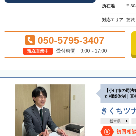
所在地
〒30
対応エリア
茨城
050-5795-3407
受付時間 9:00～17:00
現在営業中
【小山市の司法
た相談体制｜直
きくちツ
栃木県
初回相