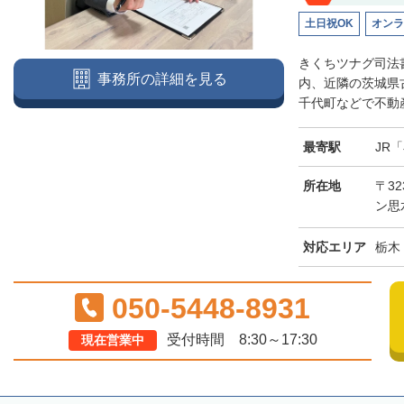
土日祝OK
オンラ
きくちツナグ司法
事務所の詳細を見る
内、近隣の茨城県
千代町などで不動産
最寄駅
JR
所在地
〒32
ン思
対応エリア
栃木
050-5448-8931
受付時間 8:30～17:30
現在営業中