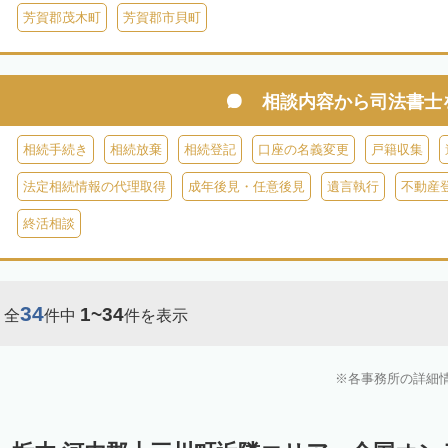
芳賀郡茂木町
芳賀郡市貝町
相談内容から
司法書士
相続手続き
相続放棄
相続登記
口座の名義変更
戸籍収集
法定相続情報の代理取得
成年後見・任意後見
遺言執行
不動産
終活相談
34
1~34
全
件中
件を表示
各事務所の詳細