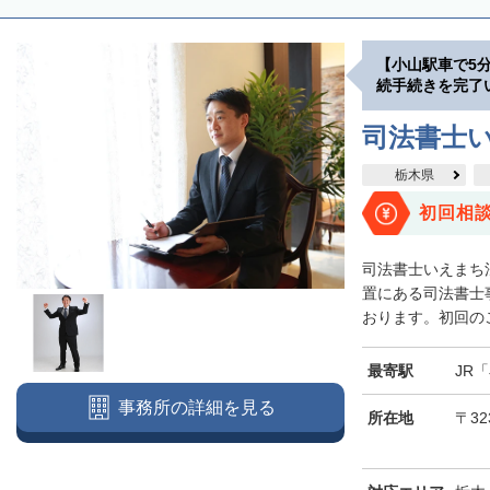
【小山駅車で5
続手続きを完了
司法書士
栃木県
初回相
司法書士いえまち
置にある司法書士
おります。初回のご
最寄駅
JR
事務所の詳細を見る
所在地
〒32