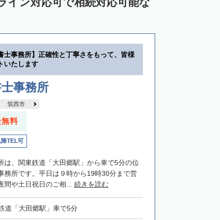
ンライン対応可で相続対応可能な
書士事務所】正確性と丁寧さをもって、皆様
トいたします
書士事務所
筑西市
談無料
以降TEL可
所は、関東鉄道「大田郷駅」から車で5分の位
事務所です。平日は９時から19時30分まで営
間や土日祝日のご相...
続きを読む
鉄道「大田郷駅」車で5分