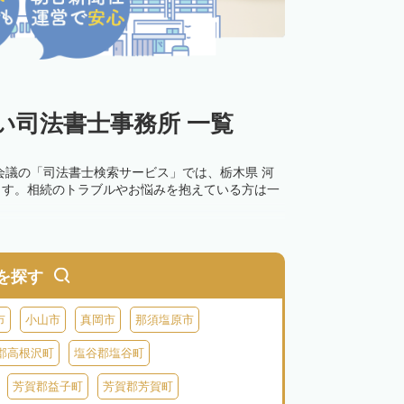
い司法書士事務所 一覧
会議の「司法書士検索サービス」では、栃木県 河
ます。相続のトラブルやお悩みを抱えている方は一
0万円以下の過料が科せられるため、速やかな手続
す。その他の相続手続きも任せることが可能です。
を探す
の話し合いがまとまらず登記できない場合は、この
市
小山市
真岡市
那須塩原市
郡高根沢町
塩谷郡塩谷町
芳賀郡益子町
芳賀郡芳賀町