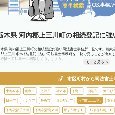
栃木県 河内郡上三川町の相続登記に強
栃木県 河内郡上三川町の相続登記に強い司法書士事務所一覧です。相続
内郡上三川町の相続登記に強い司法書士事務所を一覧で見ることが出来
度近隣の司法書士に相談してみましょう。
もっと見る
2024年4月1日から相続登記が義務化されました。
不動産を相続した場合、相続を知った日から3年以内に登記しないと、1
きが必要です。義務化前の相続も対象となるため注意しましょう。
相続登記は法律で定められており、司法書士に依頼すれば手間を省けま
市区町村から
司法書士
また、義務化に伴い、相続人申告登記制度が創設されました。遺産分割
制度の活用を検討しましょう。司法書士への相談も可能です。
宇都宮市
足利市
佐野市
栃木市
下野市
鹿沼市
大田原
河内郡上三川町
日光市
さくら市
矢板市
那須烏山市
塩谷
下都賀郡壬生町
下都賀郡野木町
那須郡那須町
那須郡那珂川町