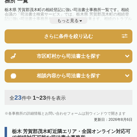
務所 一覧
栃木県 芳賀郡茂木町の相続登記に強い司法書士事務所一覧です。相続
会議の「司法書士検索サービス」では、栃木県 芳賀郡茂木町の相続登
記に強い司法書士事務所を一覧で見ることが出来ます。相続のトラブル
もっと見る
やお悩みを抱えている方は一度近隣の司法書士に相談してみましょう。
2024年4月1日から相続登記が義務化されました。
不動産を相続した場合、相続を知った日から3年以内に登記しないと、
さらに条件を絞り込む
10万円以下の過料が科せられるため、速やかな手続きが必要です。義務
化前の相続も対象となるため注意しましょう。
相続登記は法律で定められており、司法書士に依頼すれば手間を省けま
す。その他の相続手続きも任せることが可能です。
また、義務化に伴い、相続人申告登記制度が創設されました。遺産分割
市区町村から
司法書士を探す
の話し合いがまとまらず登記できない場合は、この制度の活用を検討し
ましょう。司法書士への相談も可能です。
相談内容から
司法書士を探す
23
1~23
全
件中
件を表示
各事務所の詳細情報とお問い合わせフォームは別ウィンドウで開きます
更新日：2026年8月6日
栃木 芳賀郡茂木町近隣エリア・全国オンライン対応可