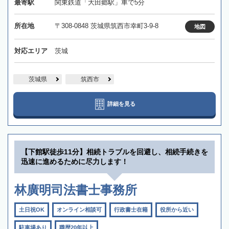
最寄駅
関東鉄道「大田郷駅」車で5分
所在地
〒308-0848 茨城県筑西市幸町3-9-8
地図
対応エリア
茨城
茨城県
筑西市
詳細を見る
【下館駅徒歩11分】相続トラブルを回避し、相続手続きを
迅速に進めるために尽力します！
林廣明司法書士事務所
土日祝OK
オンライン相談可
行政書士在籍
役所から近い
駐車場あり
職歴20年以上