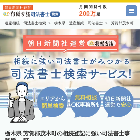
月間閲覧件数
朝日新聞社運営
200万
超
遺産相続 司法書士検索
栃木県 遺産相続 司法書士
芳賀郡茂木町 
栃木県 芳賀郡茂木町の相続登記に強い司法書士事