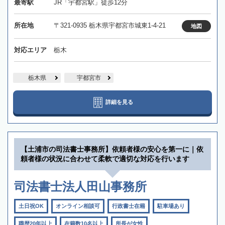
最寄駅
JR「宇都宮駅」徒歩12分
所在地
〒321-0935 栃木県宇都宮市城東1-4-21
地図
対応エリア
栃木
栃木県
宇都宮市
詳細を見る
【土浦市の司法書士事務所】依頼者様の安心を第一に｜依
頼者様の状況に合わせて柔軟で適切な対応を行います
司法書士法人田山事務所
土日祝OK
オンライン相談可
行政書士在籍
駐車場あり
職歴20年以上
在籍数10名以上
所長が女性