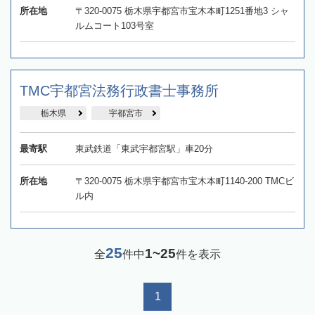
所在地
〒320-0075 栃木県宇都宮市宝木本町1251番地3 シャ
ルムコート103号室
TMC宇都宮法務行政書士事務所
栃木県
宇都宮市
最寄駅
東武鉄道「東武宇都宮駅」車20分
所在地
〒320-0075 栃木県宇都宮市宝木本町1140-200 TMCビ
ル内
25
1~25
全
件中
件を表示
1