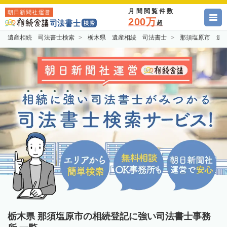
月間閲覧件数
朝日新聞社運営
200万
超
遺産相続 司法書士検索
栃木県 遺産相続 司法書士
那須塩原市 遺
栃木県 那須塩原市の相続登記に強い司法書士事務