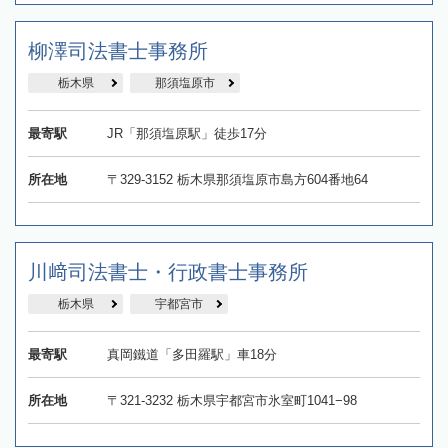
柳澤司法書士事務所
栃木県
那須塩原市
最寄駅
JR「那須塩原駅」徒歩17分
所在地
〒329-3152 栃木県那須塩原市島方604番地64
川﨑司法書士・行政書士事務所
栃木県
宇都宮市
最寄駅
真岡鐵道「多田羅駅」車18分
所在地
〒321-3232 栃木県宇都宮市氷室町1041−98