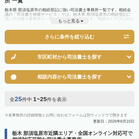
所 一覧
栃木県 那須塩原市の相続登記に強い司法書士事務所一覧です。相続会
議の「司法書士検索サービス」では、栃木県 那須塩原市の相続登記に
強い司法書士事務所を一覧で見ることが出来ます。相続のトラブルやお
もっと見る
悩みを抱えている方は一度近隣の司法書士に相談してみましょう。
2024年4月1日から相続登記が義務化されました。
不動産を相続した場合、相続を知った日から3年以内に登記しないと、
さらに条件を絞り込む
10万円以下の過料が科せられるため、速やかな手続きが必要です。義務
化前の相続も対象となるため注意しましょう。
相続登記は法律で定められており、司法書士に依頼すれば手間を省けま
す。その他の相続手続きも任せることが可能です。
また、義務化に伴い、相続人申告登記制度が創設されました。遺産分割
市区町村から
司法書士を探す
の話し合いがまとまらず登記できない場合は、この制度の活用を検討し
ましょう。司法書士への相談も可能です。
相談内容から
司法書士を探す
25
1~25
全
件中
件を表示
各事務所の詳細情報とお問い合わせフォームは別ウィンドウで開きます
更新日：2026年8月10日
栃木 那須塩原市近隣エリア・全国オンライン対応可で