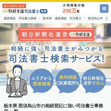
月間閲覧件数
朝日新聞社運営
200万
超
遺産相続 司法書士検索
栃木県 遺産相続 司法書士
那須烏山市 遺
栃木県 那須烏山市の相続登記に強い司法書士事務