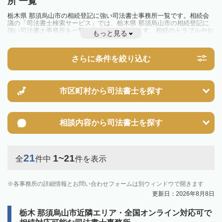
所 一覧
栃木県 那須烏山市の相続登記に強い司法書士事務所一覧です。相続会
議の「司法書士検索サービス」では、栃木県 那須烏山市の相続登記に
強い司法書士事務所を一覧で見ることが出来ます。相続のトラブルやお
もっと見る
悩みを抱えている方は一度近隣の司法書士に相談してみましょう。
2024年4月1日から相続登記が義務化されました。
不動産を相続した場合、相続を知った日から3年以内に登記しないと、
さらに条件を絞り込む
10万円以下の過料が科せられるため、速やかな手続きが必要です。義務
化前の相続も対象となるため注意しましょう。
相続登記は法律で定められており、司法書士に依頼すれば手間を省けま
す。その他の相続手続きも任せることが可能です。
また、義務化に伴い、相続人申告登記制度が創設されました。遺産分割
市区町村から
司法書士を探す
の話し合いがまとまらず登記できない場合は、この制度の活用を検討し
ましょう。司法書士への相談も可能です。
相談内容から
司法書士を探す
21
1~21
全
件中
件を表示
各事務所の詳細情報とお問い合わせフォームは別ウィンドウで開きます
更新日：2026年8月8日
栃木 那須烏山市近隣エリア・全国オンライン対応可で