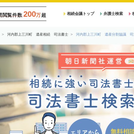
200
相続会議トップ
弁護士検索
間閲覧件数
万
超
河内郡上三川町 遺産相続 司法書士
河内郡上三川町 遺産分割協議 司