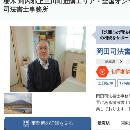
栃木 河内郡上三川町近隣エリア・全国オ
司法書士事務所
【筑西市の司法
の相続をサポー
岡田司法
茨城県
初回相
土日祝OK
19時
岡田司法書士事務
置にある司法書士
業しております。夜
最寄駅
関東
事務所の詳細を見る