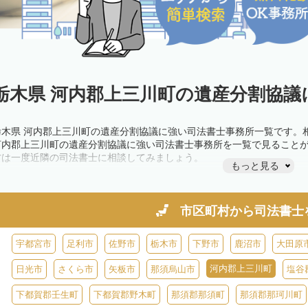
栃木県 河内郡上三川町の遺産分割協議
栃木県 河内郡上三川町の遺産分割協議に強い司法書士事務所一覧です。
河内郡上三川町の遺産分割協議に強い司法書士事務所を一覧で見ること
方は一度近隣の司法書士に相談してみましょう。
もっと見る
市区町村から
司法書士
宇都宮市
足利市
佐野市
栃木市
下野市
鹿沼市
大田原
河内郡上三川町
日光市
さくら市
矢板市
那須烏山市
塩谷
下都賀郡壬生町
下都賀郡野木町
那須郡那須町
那須郡那珂川町