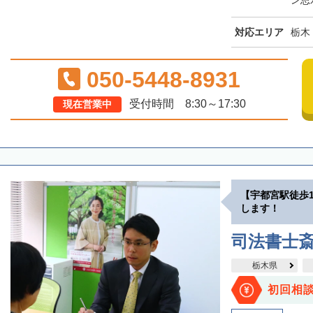
ン思
対応エリア
栃木
050-5448-8931
受付時間 8:30～17:30
現在営業中
【宇都宮駅徒歩
します！
司法書士
栃木県
初回相