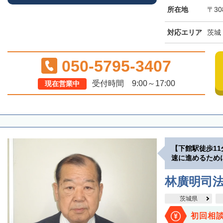
所在地
〒30
対応エリア
茨城
050-5795-3407
受付時間 9:00～17:00
現在営業中
【下館駅徒歩1
速に進めるため
林廣明司
茨城県
初回相