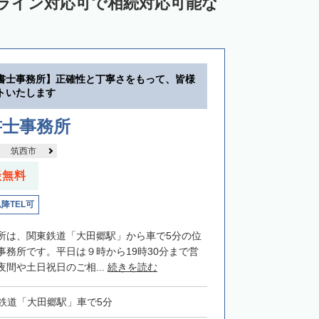
ンライン対応可で相続対応可能な
書士事務所】正確性と丁寧さをもって、皆様
トいたします
書士事務所
筑西市
談無料
以降TEL可
所は、関東鉄道「大田郷駅」から車で5分の位
事務所です。平日は９時から19時30分まで営
間や土日祝日のご相...
続きを読む
鉄道「大田郷駅」車で5分