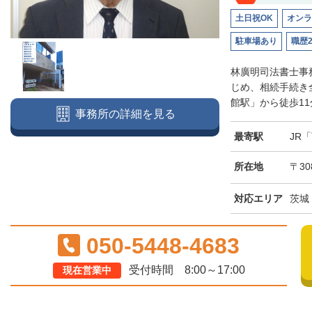
土日祝OK
オンラ
駐車場あり
職歴
林廣明司法書士事
じめ、相続手続き
館駅」から徒歩11
事務所の詳細を見る
最寄駅
JR
所在地
〒30
対応エリア
茨城
050-5448-4683
受付時間 8:00～17:00
現在営業中