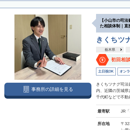
【小山市の司法
た相談体制｜直
きくちツ
栃木県
初回相
土日祝OK
オンラ
きくちツナグ司法
事務所の詳細を見る
内、近隣の茨城県
千代町などで不動産
最寄駅
JR
所在地
〒32