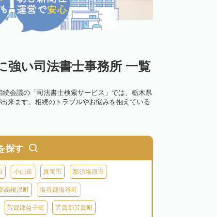
に強い司法書士事務所 一覧
相続会議の「司法書士検索サービス」では、栃木県
が出来ます。相続のトラブルやお悩みを抱えている
を探す
市
小山市
真岡市
那須塩原市
郡高根沢町
塩谷郡塩谷町
芳賀郡益子町
芳賀郡芳賀町