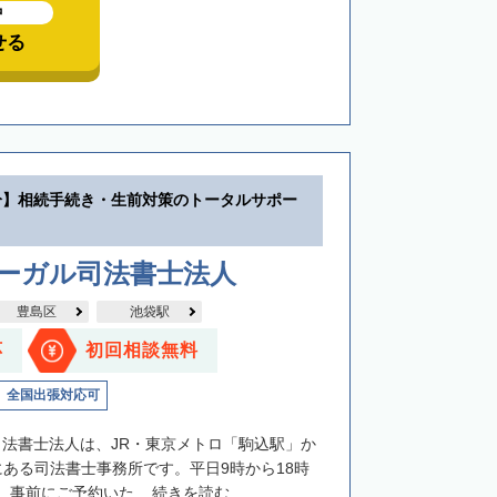
中
せる
分】相続手続き・生前対策のトータルサポー
リーガル司法書士法人
豊島区
池袋駅
応
初回相談無料
全国出張対応可
司法書士法人は、JR・東京メトロ「駒込駅」か
にある司法書士事務所です。平日9時から18時
事前にご予約いた...
続きを読む