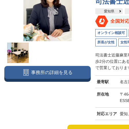
司法書士
愛知県
全国対
オンライン相談可
所長が女性
女性
司法書士近藤麻里
歩2分の位置にあ
で営業しております
事務所の詳細を見る
最寄駅
名古
所在地
〒46
ESS
対応エリア
愛知