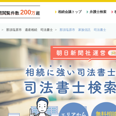
200
相続会議トップ
弁護士検索
間閲覧件数
万
超
那須塩原市 遺産相続 司法書士
那須塩原市 家族信託 司法書士