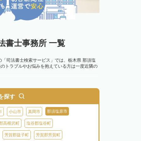
法書士事務所 一覧
の「司法書士検索サービス」では、栃木県 那須塩
続のトラブルやお悩みを抱えている方は一度近隣の
を探す
那須塩原市
市
小山市
真岡市
郡高根沢町
塩谷郡塩谷町
芳賀郡益子町
芳賀郡芳賀町