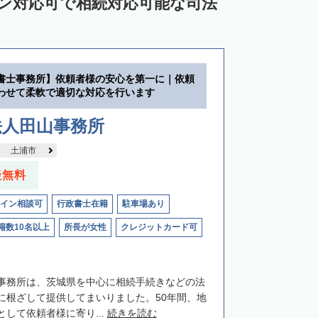
イン対応可で相続対応可能な司法
書士事務所】依頼者様の安心を第一に｜依頼
わせて柔軟で適切な対応を行います
法人田山事務所
土浦市
談無料
イン相談可
行政書士在籍
駐車場あり
籍数10名以上
所長が女性
クレジットカード可
事務所は、茨城県を中心に相続手続きなどの法
に根ざして提供してまいりました。50年間、地
して依頼者様に寄り...
続きを読む