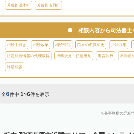
芳賀郡茂木町
芳賀郡市貝町
相談内容から
司法書士
相続手続き
相続放棄
相続登記
口座の名義変更
戸籍収集
法定相続情報の代理取得
成年後見・任意後見
遺言執行
不動産
終活相談
6
1~6
全
件中
件を表示
各事務所の詳細