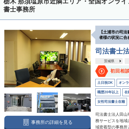
栃木 那須塩原市近隣エリア・全国オンラ
書士事務所
【土浦市の司法
者様の状況に合
司法書士
茨城県
初回相
土日祝OK
オンラ
職歴20年以上
在
女性司法書士在籍
司法書士法人田山
務サービスを地域
事務所の詳細を見る
域密着型の事務所と