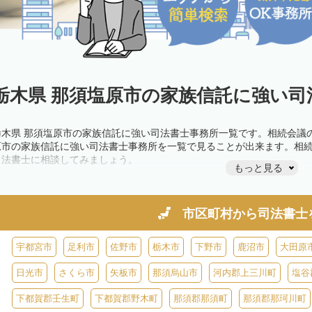
栃木県 那須塩原市の家族信託に強い司
栃木県 那須塩原市の家族信託に強い司法書士事務所一覧です。相続会議
原市の家族信託に強い司法書士事務所を一覧で見ることが出来ます。相
司法書士に相談してみましょう。
もっと見る
市区町村から
司法書士
宇都宮市
足利市
佐野市
栃木市
下野市
鹿沼市
大田原
日光市
さくら市
矢板市
那須烏山市
河内郡上三川町
塩谷
下都賀郡壬生町
下都賀郡野木町
那須郡那須町
那須郡那珂川町