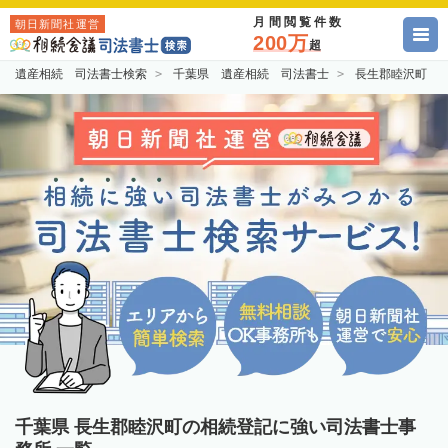
月間閲覧件数
朝日新聞社運営
200万
超
遺産相続 司法書士検索
千葉県 遺産相続 司法書士
長生郡睦沢町 
千葉県 長生郡睦沢町の相続登記に強い司法書士事