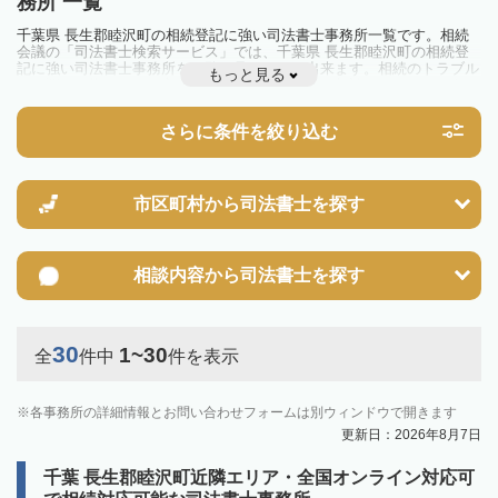
務所 一覧
千葉県 長生郡睦沢町の相続登記に強い司法書士事務所一覧です。相続
会議の「司法書士検索サービス」では、千葉県 長生郡睦沢町の相続登
記に強い司法書士事務所を一覧で見ることが出来ます。相続のトラブル
もっと見る
やお悩みを抱えている方は一度近隣の司法書士に相談してみましょう。
2024年4月1日から相続登記が義務化されました。
不動産を相続した場合、相続を知った日から3年以内に登記しないと、
さらに条件を絞り込む
10万円以下の過料が科せられるため、速やかな手続きが必要です。義務
化前の相続も対象となるため注意しましょう。
相続登記は法律で定められており、司法書士に依頼すれば手間を省けま
す。その他の相続手続きも任せることが可能です。
また、義務化に伴い、相続人申告登記制度が創設されました。遺産分割
市区町村から
司法書士を探す
の話し合いがまとまらず登記できない場合は、この制度の活用を検討し
ましょう。司法書士への相談も可能です。
相談内容から
司法書士を探す
30
1~30
全
件中
件を表示
各事務所の詳細情報とお問い合わせフォームは別ウィンドウで開きます
更新日：2026年8月7日
千葉 長生郡睦沢町近隣エリア・全国オンライン対応可