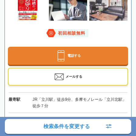
初回相談無料
電話する
メールする
最寄駅
JR「立川駅」徒歩9分、多摩モノレール「立川北駅」
徒歩７分
所在地
〒190-0011 東京都立川市高松町3-8-11 グランディー
検索条件を変更する
ル鶴間602号
地図