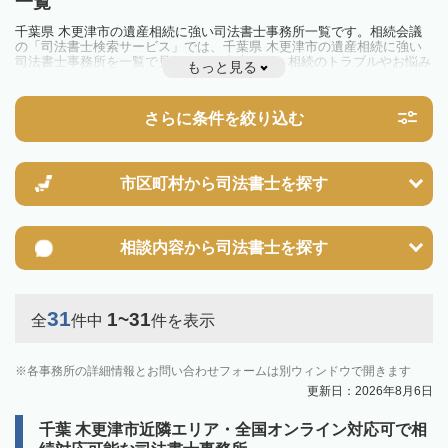
一覧
千葉県 木更津市の遺産相続に強い司法書士事務所一覧です。相続会議
の「司法書士検索サービス」では、千葉県 木更津市の遺産相続に強い
司法書士事務所を一覧で見ることが出来ます。相続のトラブルやお悩み
もっと見る
を抱えている方は一度近隣の司法書士に相談してみましょう。
さらに条件を絞り込む
市区町村から
司法書士を探す
相談内容から
司法書士を探す
31
1~31
全
件中
件を表示
各事務所の詳細情報とお問い合わせフォームは別ウィンドウで開きます
更新日：2026年8月6日
千葉 木更津市近隣エリア・全国オンライン対応可で相