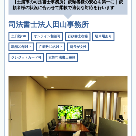
【土浦市の司法書士事務所】依頼者様の安心を第一に｜依
頼者様の状況に合わせて柔軟で適切な対応を行います
司法書士法人田山事務所
土日祝OK
オンライン相談可
行政書士在籍
駐車場あり
職歴20年以上
在籍数10名以上
所長が女性
クレジットカード可
女性司法書士在籍