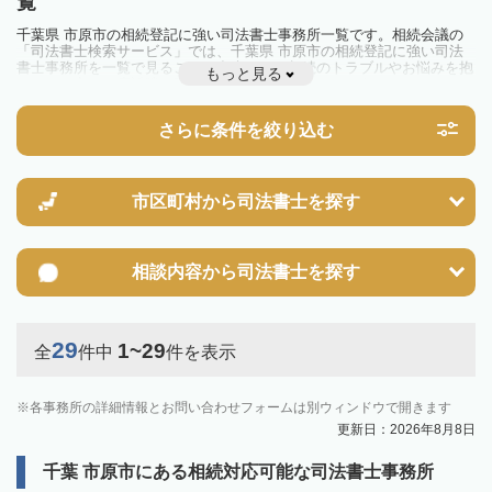
覧
千葉県 市原市の相続登記に強い司法書士事務所一覧です。相続会議の
「司法書士検索サービス」では、千葉県 市原市の相続登記に強い司法
書士事務所を一覧で見ることが出来ます。相続のトラブルやお悩みを抱
もっと見る
えている方は一度近隣の司法書士に相談してみましょう。
2024年4月1日から相続登記が義務化されました。
不動産を相続した場合、相続を知った日から3年以内に登記しないと、
さらに条件を絞り込む
10万円以下の過料が科せられるため、速やかな手続きが必要です。義務
化前の相続も対象となるため注意しましょう。
相続登記は法律で定められており、司法書士に依頼すれば手間を省けま
す。その他の相続手続きも任せることが可能です。
また、義務化に伴い、相続人申告登記制度が創設されました。遺産分割
市区町村から
司法書士を探す
の話し合いがまとまらず登記できない場合は、この制度の活用を検討し
ましょう。司法書士への相談も可能です。
相談内容から
司法書士を探す
29
1~29
全
件中
件を表示
各事務所の詳細情報とお問い合わせフォームは別ウィンドウで開きます
更新日：2026年8月8日
千葉 市原市にある相続対応可能な司法書士事務所