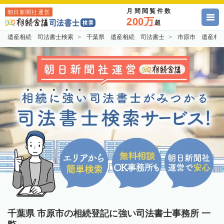
月間閲覧件数
朝日新聞社運営
200万
超
遺産相続 司法書士検索
千葉県 遺産相続 司法書士
市原市 遺産相
千葉県 市原市の相続登記に強い司法書士事務所 一