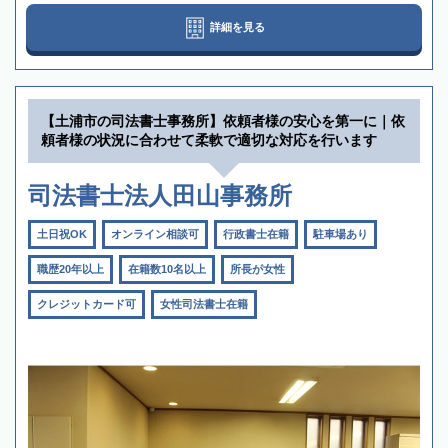
詳細を見る
【土浦市の司法書士事務所】依頼者様の安心を第一に｜依
頼者様の状況に合わせて柔軟で適切な対応を行います
司法書士法人田山事務所
土日祝OK
オンライン相談可
行政書士在籍
駐車場あり
職歴20年以上
在籍数10名以上
所長が女性
クレジットカード可
女性司法書士在籍