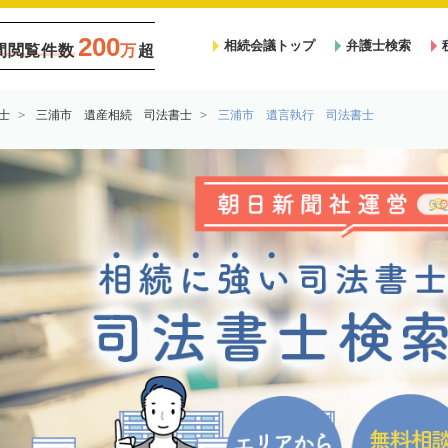
200
相続会議トップ
弁護士検索
間閲覧件数
万
超
士
三浦市 遺産相続 司法書士
三浦市 遺言執行 司法書士