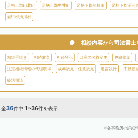
足柄上郡山北町
足柄上郡中井町
足柄下郡箱根町
足柄下郡湯河
愛甲郡清川村
相談内容から
司法書士
相続手続き
相続放棄
相続登記
口座の名義変更
戸籍収集
法定相続情報の代理取得
成年後見・任意後見
遺言執行
不動産
終活相談
36
1~36
全
件中
件を表示
各事務所の詳細