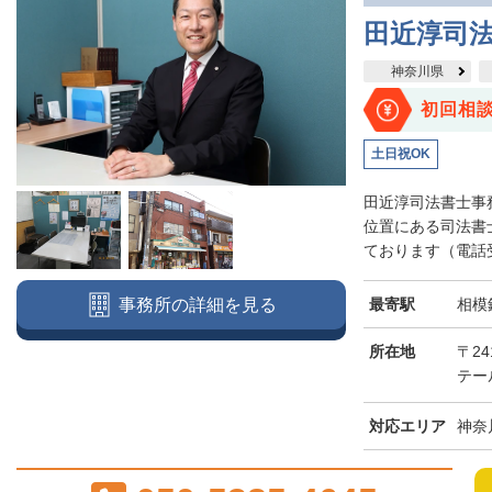
田近淳司
神奈川県
初回相
土日祝OK
田近淳司法書士事
位置にある司法書
ております（電話受付
最寄駅
相模
事務所の詳細を見る
所在地
〒2
テー
対応エリア
神奈