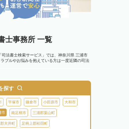
書士事務所 一覧
「司法書士検索サービス」では、神奈川県 三浦市
トラブルやお悩みを抱えている方は一度近隣の司法
を探す
市
平塚市
鎌倉市
小田原市
大和市
浦市
南足柄市
三浦郡葉山町
上郡大井町
足柄上郡松田町