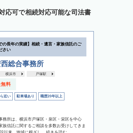
ン対応可で相続対応可能な司法書
での長年の実績】相続・遺言・家族信託のご
ださい
安西総合事務所
横浜市
戸塚駅
談無料
ら近い
駐車場あり
職歴20年以上
事務所は、横浜市戸塚区・泉区・栄区を中心
家族信託に関するご相談を多数お受けしてきま
開設以来、地域に根ざし...
続きを読む