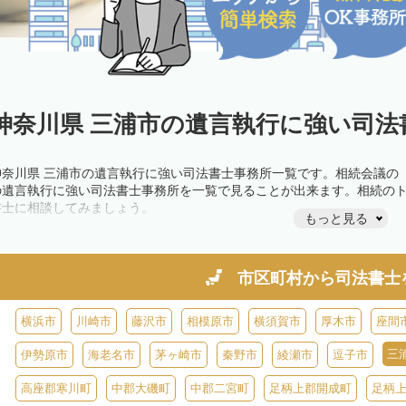
神奈川県 三浦市の遺言執行に強い司法
神奈川県 三浦市の遺言執行に強い司法書士事務所一覧です。相続会議の
の遺言執行に強い司法書士事務所を一覧で見ることが出来ます。相続の
書士に相談してみましょう。
もっと見る
市区町村から
司法書士
横浜市
川崎市
藤沢市
相模原市
横須賀市
厚木市
座間
三
伊勢原市
海老名市
茅ヶ崎市
秦野市
綾瀬市
逗子市
高座郡寒川町
中郡大磯町
中郡二宮町
足柄上郡開成町
足柄