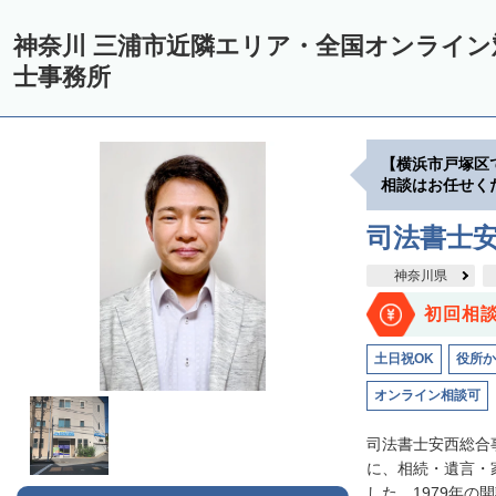
神奈川 三浦市近隣エリア・全国オンライ
士事務所
【横浜市戸塚区
相談はお任せく
司法書士
神奈川県
初回相
土日祝OK
役所か
オンライン相談可
司法書士安西総合
に、相続・遺言・
した。1979年の