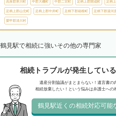
高座郡寒川町
中郡大磯町
中郡二宮町
足柄上郡開成町
足柄
足柄上郡山北町
足柄上郡中井町
足柄下郡箱根町
足柄下郡湯河
愛甲郡清川村
鶴見駅で相続に強いその他の専門家
相続トラブルが発生している
遺産分割協議がまとまらない！遺言書の
相続放棄したい！という悩みは弁護士への
鶴見駅近くの相続対応可能