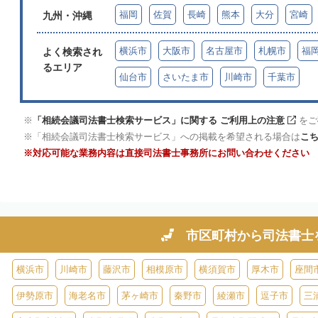
福岡
佐賀
長崎
熊本
大分
宮崎
九州・沖縄
横浜市
大阪市
名古屋市
札幌市
福
よく検索され
るエリア
仙台市
さいたま市
川崎市
千葉市
「相続会議司法書士検索サービス」に関する ご利用上の注意
をご
「相続会議司法書士検索サービス」への掲載を希望される場合は
こ
対応可能な業務内容は直接司法書士事務所にお問い合わせください
市区町村から
司法書士
横浜市
川崎市
藤沢市
相模原市
横須賀市
厚木市
座間
伊勢原市
海老名市
茅ヶ崎市
秦野市
綾瀬市
逗子市
三