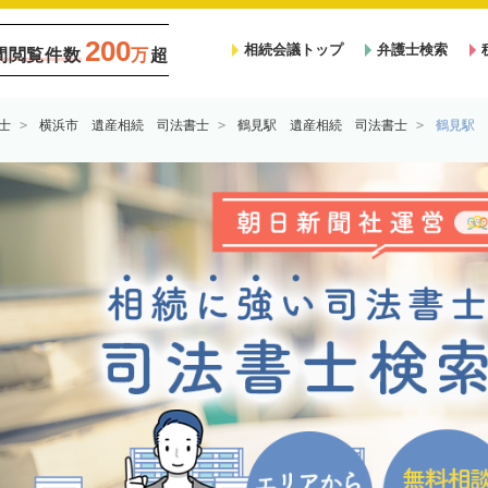
200
相続会議トップ
弁護士検索
間閲覧件数
万
超
士
横浜市 遺産相続 司法書士
鶴見駅 遺産相続 司法書士
鶴見駅 