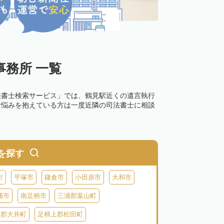
務所 一覧
法書士検索サービス」では、鶴見駅近くの遺言執行
お悩みを抱えている方は一度近隣の司法書士に相談
を探す
市
平塚市
鎌倉市
小田原市
大和市
浦市
南足柄市
三浦郡葉山町
上郡大井町
足柄上郡松田町