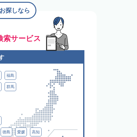
お探しなら
検索サービス
す
福島
群馬
徳島
愛媛
高知