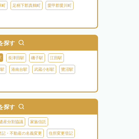
原町
足柄下郡真鶴町
愛甲郡愛川町
を探す
駅
長津田駅
磯子駅
江田駅
り駅
港南台駅
武蔵小杉駅
鷺沼駅
を探す
遺産分割協議
家族信託
登記・不動産の名義変更
住所変更登記