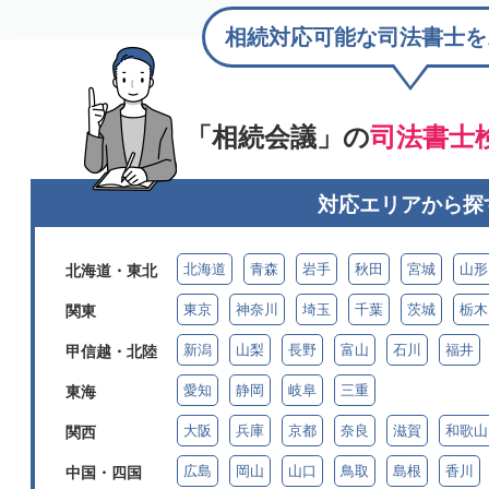
相続対応可能な司法書士を
「相続会議」の
司法書士
対応エリアから探
北海道
青森
岩手
秋田
宮城
山形
北海道・東北
東京
神奈川
埼玉
千葉
茨城
栃木
関東
新潟
山梨
長野
富山
石川
福井
甲信越・北陸
愛知
静岡
岐阜
三重
東海
大阪
兵庫
京都
奈良
滋賀
和歌山
関西
広島
岡山
山口
鳥取
島根
香川
中国・四国