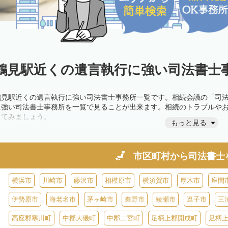
鶴見駅近くの遺言執行に強い司法書士事
鶴見駅近くの遺言執行に強い司法書士事務所一覧です。相続会議の「司
に強い司法書士事務所を一覧で見ることが出来ます。相続のトラブルや
してみましょう。
もっと見る
市区町村から
司法書士
横浜市
川崎市
藤沢市
相模原市
横須賀市
厚木市
座間
伊勢原市
海老名市
茅ヶ崎市
秦野市
綾瀬市
逗子市
三
高座郡寒川町
中郡大磯町
中郡二宮町
足柄上郡開成町
足柄