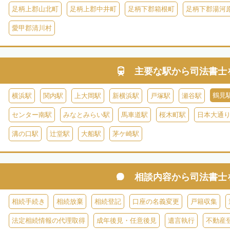
足柄上郡山北町
足柄上郡中井町
足柄下郡箱根町
足柄下郡湯河
愛甲郡清川村
主要な駅から
司法書士
鶴見
横浜駅
関内駅
上大岡駅
新横浜駅
戸塚駅
瀬谷駅
センター南駅
みなとみらい駅
馬車道駅
桜木町駅
日本大通
溝の口駅
辻堂駅
大船駅
茅ケ崎駅
相談内容から
司法書士
相続手続き
相続放棄
相続登記
口座の名義変更
戸籍収集
法定相続情報の代理取得
成年後見・任意後見
遺言執行
不動産