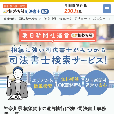
月間閲覧件数
朝日新聞社運営
200万
超
遺産相続 司法書士検索
神奈川県 遺産相続 司法書士
横須賀市 遺
神奈川県 横須賀市の遺言執行に強い司法書士事務