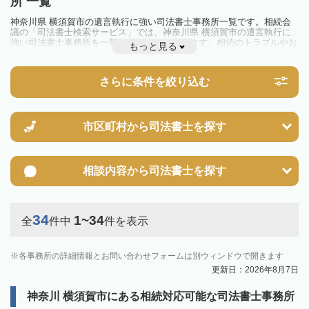
所 一覧
神奈川県 横須賀市の遺言執行に強い司法書士事務所一覧です。相続会
議の「司法書士検索サービス」では、神奈川県 横須賀市の遺言執行に
強い司法書士事務所を一覧で見ることが出来ます。相続のトラブルやお
もっと見る
悩みを抱えている方は一度近隣の司法書士に相談してみましょう。
さらに条件を絞り込む
市区町村から
司法書士を探す
相談内容から
司法書士を探す
34
1~34
全
件中
件を表示
各事務所の詳細情報とお問い合わせフォームは別ウィンドウで開きます
更新日：2026年8月7日
神奈川 横須賀市にある相続対応可能な司法書士事務所