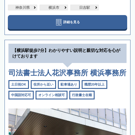
神奈川県
横浜市
日吉駅
詳細を見る
【横浜駅徒歩7分】わかりやすい説明と親切な対応を心が
けております
司法書士法人花沢事務所 横浜事務所
土日祝OK
役所から近い
駐車場あり
職歴20年以上
中国語対応可
オンライン相談可
行政書士在籍