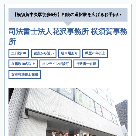
【横須賀中央駅徒歩5分】相続の選択肢を広げるお手伝い
司法書士法人花沢事務所 横須賀事務
所
土日祝OK
役所から近い
駐車場あり
職歴20年以上
在籍数10名以上
オンライン相談可
行政書士在籍
女性司法書士在籍