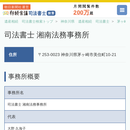
月間閲覧件数
朝日新聞社運営
200万
超
遺産相続 司法書士検索トップ
神奈川県 遺産相続 司法書士
茅ヶ崎
司法書士 湘南法務事務所
住所
〒253-0023 神奈川県茅ヶ崎市美住町10-21
事務所概要
事務所名
司法書士 湘南法務事務所
代表
大野 久海子