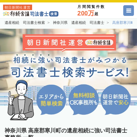
月間閲覧件数
朝日新聞社運営
200万
超
遺産相続 司法書士検索
神奈川県 遺産相続 司法書士
高座郡寒川町
神奈川県 高座郡寒川町の遺産相続に強い司法書士