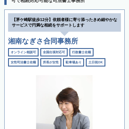
可で相続対応可能な司法書士事務所
【茅ケ崎駅徒歩12分】依頼者様に寄り添ったきめ細やかな
サービスで円満な相続をサポートします
湘南なぎさ合同事務所
オンライン相談可
全国出張対応可
行政書士在籍
女性司法書士在籍
所長が女性
駐車場あり
土日祝OK