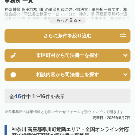
事務所 一覧
神奈川県 高座郡寒川町の遺産相続に強い司法書士事務所一覧です。相
続会議の「司法書士検索サービス」では、神奈川県 高座郡寒川町の遺
産相続に強い司法書士事務所を一覧で見ることが出来ます。相続のトラ
もっと見る
ブルやお悩みを抱えている方は一度近隣の司法書士に相談してみましょ
う。
さらに条件を絞り込む
市区町村から
司法書士を探す
相談内容から
司法書士を探す
46
1~46
全
件中
件を表示
各事務所の詳細情報とお問い合わせフォームは別ウィンドウで開きます
更新日：2026年8月7日
神奈川 高座郡寒川町近隣エリア・全国オンライン対応