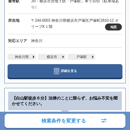
最寄駅
JR・横浜市営地下鉄「戸塚駅」車で10分（駐車場あ
り）
所在地
〒244-0003 神奈川県横浜市戸塚区戸塚町2810-12 オ
リーブK１階
地図
対応エリア
神奈川
神奈川県
横浜市
戸塚駅
詳細を見る
【白山駅徒歩６分】法律のことに限らず、お悩み不安を聞
かせてください。
さわべ総合司法書士事務所
検索条件を変更する