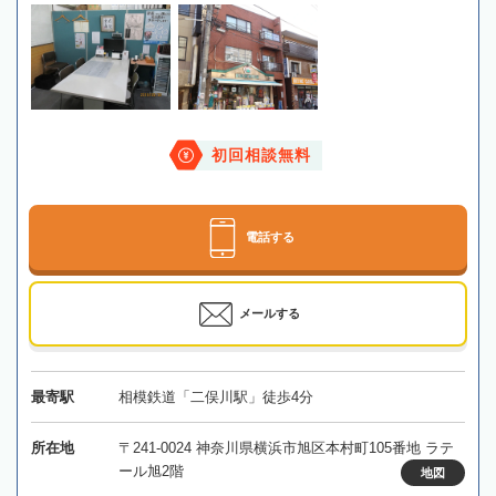
初回相談無料
電話する
メールする
最寄駅
相模鉄道「二俣川駅」徒歩4分
所在地
〒241-0024 神奈川県横浜市旭区本村町105番地 ラテ
ール旭2階
地図