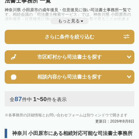
法書士事務所 一覧
神奈川県 小田原市の成年後見・任意後見に強い司法書士事務所一覧で
す。相続会議の「司法書士検索サービス」では、神奈川県 小田原市の
成年後見・任意後見に強い司法書士事務所を一覧で見ることが出来ま
もっと見る
す。相続のトラブルやお悩みを抱えている方は一度近隣の司法書士に相
談してみましょう。
さらに条件を絞り込む
市区町村から
司法書士を探す
相談内容から
司法書士を探す
87
1~50
全
件中
件を表示
各事務所の詳細情報とお問い合わせフォームは別ウィンドウで開きます
更新日：2026年8月8日
神奈川 小田原市にある相続対応可能な司法書士事務所