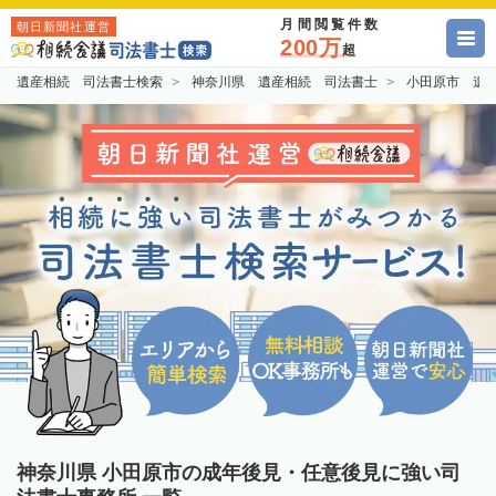
月間閲覧件数
朝日新聞社運営
200万
超
遺産相続 司法書士検索
神奈川県 遺産相続 司法書士
小田原市 遺
神奈川県 小田原市の成年後見・任意後見に強い司