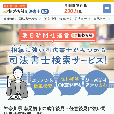
月間閲覧件数
朝日新聞社運営
200万
超
遺産相続 司法書士検索
神奈川県 遺産相続 司法書士
南足柄市 遺
神奈川県 南足柄市の成年後見・任意後見に強い司