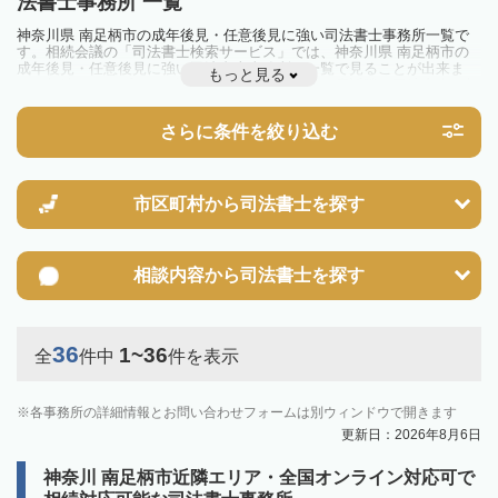
法書士事務所 一覧
神奈川県 南足柄市の成年後見・任意後見に強い司法書士事務所一覧で
す。相続会議の「司法書士検索サービス」では、神奈川県 南足柄市の
成年後見・任意後見に強い司法書士事務所を一覧で見ることが出来ま
もっと見る
す。相続のトラブルやお悩みを抱えている方は一度近隣の司法書士に相
談してみましょう。
さらに条件を絞り込む
市区町村から
司法書士を探す
相談内容から
司法書士を探す
36
1~36
全
件中
件を表示
各事務所の詳細情報とお問い合わせフォームは別ウィンドウで開きます
更新日：2026年8月6日
神奈川 南足柄市近隣エリア・全国オンライン対応可で