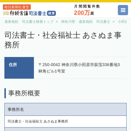
月間閲覧件数
朝日新聞社運営
200万
超
遺産相続 司法書士検索トップ
神奈川県 遺産相続 司法書士
小田原
司法書士・社会福祉士 あさぬま事
務所
住所
〒250-0042 神奈川県小田原市荻窪336番地3
林角ビル1号室
事務所概要
事務所名
司法書士・社会福祉士 あさぬま事務所