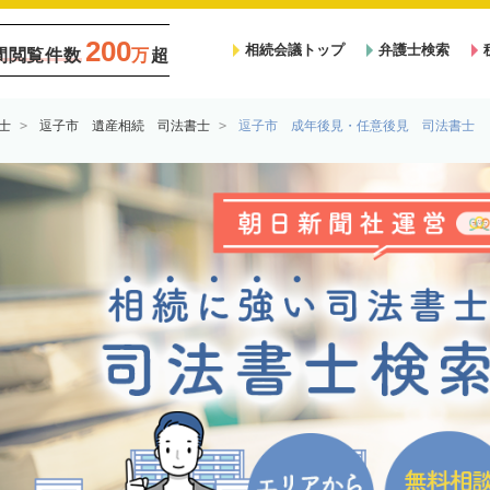
200
相続会議トップ
弁護士検索
間閲覧件数
万
超
士
逗子市 遺産相続 司法書士
逗子市 成年後見・任意後見 司法書士