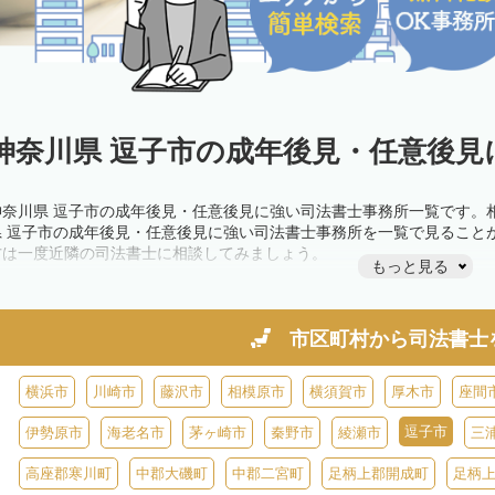
神奈川県 逗子市の成年後見・任意後見
神奈川県 逗子市の成年後見・任意後見に強い司法書士事務所一覧です。
県 逗子市の成年後見・任意後見に強い司法書士事務所を一覧で見ること
方は一度近隣の司法書士に相談してみましょう。
もっと見る
市区町村から
司法書士
横浜市
川崎市
藤沢市
相模原市
横須賀市
厚木市
座間
逗子市
伊勢原市
海老名市
茅ヶ崎市
秦野市
綾瀬市
三
高座郡寒川町
中郡大磯町
中郡二宮町
足柄上郡開成町
足柄