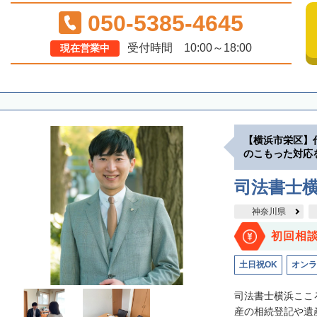
050-5385-4645
受付時間 10:00～18:00
現在営業中
【横浜市栄区】
のこもった対応
司法書士
神奈川県
初回相
土日祝OK
オンラ
司法書士横浜ここ
産の相続登記や遺