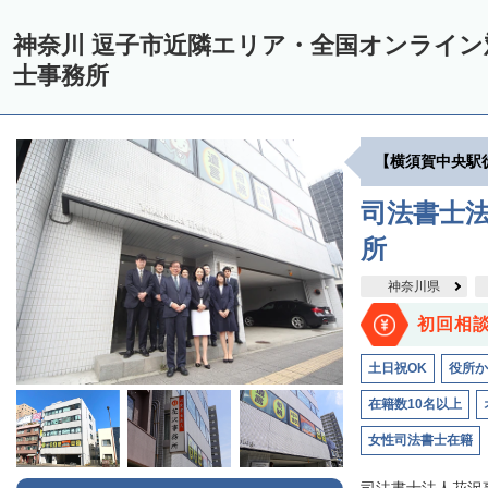
神奈川 逗子市近隣エリア・全国オンライ
士事務所
【横須賀中央駅
司法書士法
所
神奈川県
初回相
土日祝OK
役所か
在籍数10名以上
女性司法書士在籍