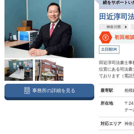
続をサポートい
田近淳司
神奈川県
初回相
土日祝OK
田近淳司法書士事
位置にある司法書
ております（電話受付
最寄駅
相模
事務所の詳細を見る
所在地
〒2
テー
対応エリア
神奈