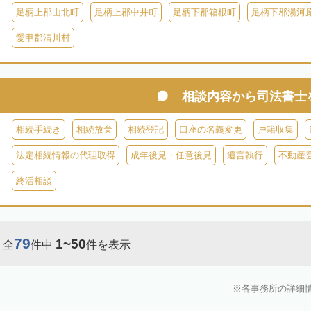
足柄上郡山北町
足柄上郡中井町
足柄下郡箱根町
足柄下郡湯河
愛甲郡清川村
相談内容から
司法書士
相続手続き
相続放棄
相続登記
口座の名義変更
戸籍収集
法定相続情報の代理取得
成年後見・任意後見
遺言執行
不動産
終活相談
79
1~50
全
件中
件を表示
各事務所の詳細