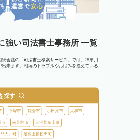
に強い司法書士事務所 一覧
相続会議の「司法書士検索サービス」では、神奈川
が出来ます。相続のトラブルやお悩みを抱えている
を探す
市
平塚市
鎌倉市
小田原市
大和市
浦市
南足柄市
三浦郡葉山町
上郡大井町
足柄上郡松田町