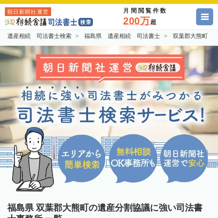
月間閲覧件数
朝日新聞社運営
200万
超
遺産相続 司法書士検索
福島県 遺産相続 司法書士
双葉郡大熊町 
福島県 双葉郡大熊町の遺産分割協議に強い司法書