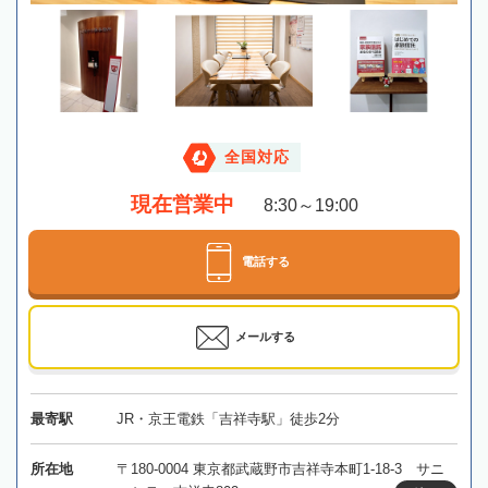
全国対応
現在営業中
8:30～19:00
電話する
メールする
最寄駅
JR・京王電鉄「吉祥寺駅」徒歩2分
所在地
〒180-0004 東京都武蔵野市吉祥寺本町1-18-3 サニ