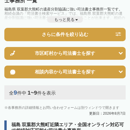
士事務所 一覧
福島県 双葉郡大熊町の遺産分割協議に強い司法書士事務所一覧です。
相続会議の「司法書士検索サービス」では、福島県 双葉郡大熊町の遺
産分割協議に強い司法書士事務所を一覧で見ることが出来ます。相続の
もっと見る
トラブルやお悩みを抱えている方は一度近隣の司法書士に相談してみま
しょう。
さらに条件を絞り込む
市区町村から
司法書士を探す
相談内容から
司法書士を探す
9
1~9
全
件中
件を表示
各事務所の詳細情報とお問い合わせフォームは別ウィンドウで開きます
更新日：2026年8月7日
福島 双葉郡大熊町近隣エリア・全国オンライン対応可