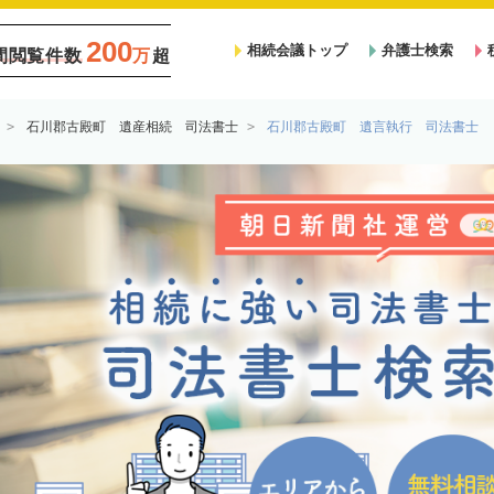
200
相続会議トップ
弁護士検索
間閲覧件数
万
超
石川郡古殿町 遺産相続 司法書士
石川郡古殿町 遺言執行 司法書士