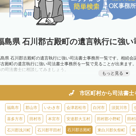
福島県 石川郡古殿町の遺言執行に強い
福島県 石川郡古殿町の遺言執行に強い司法書士事務所一覧です。相続会
郡古殿町の遺言執行に強い司法書士事務所を一覧で見ることが出来ます
隣の司法書士に相談してみましょう。
もっと見る
市区町村から
司法書士
福島市
郡山市
いわき市
会津若松市
白河市
須賀川市
喜多方市
田村市
本宮市
安達郡大玉村
田村郡小野町
田村
石川郡古殿町
石川郡浅川町
石川郡平田村
東白川郡矢祭町
東