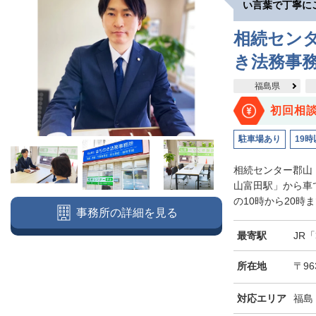
い言葉で丁寧に
相続セン
き法務事
福島県
初回相
駐車場あり
19時
相続センター郡山
山富田駅」から車
の10時から20時
事務所の詳細を見る
最寄駅
JR
所在地
〒96
対応エリア
福島