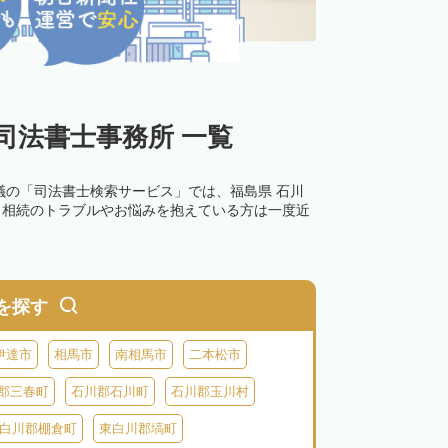
司法書士事務所 一覧
議の「司法書士検索サービス」では、福島県 石川
。相続のトラブルやお悩みを抱えている方は一度近
を探す
伊達市
相馬市
南相馬市
二本松市
郡三春町
石川郡石川町
石川郡玉川村
白川郡棚倉町
東白川郡塙町