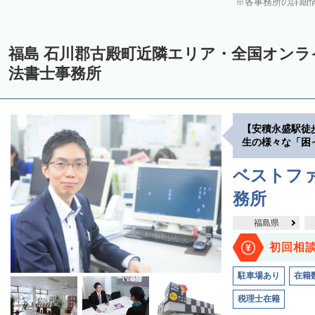
各事務所の詳細
福島 石川郡古殿町近隣エリア・全国オン
法書士事務所
【安積永盛駅徒
生の様々な「困
ベストファ
務所
福島県
初回相
駐車場あり
在籍
税理士在籍