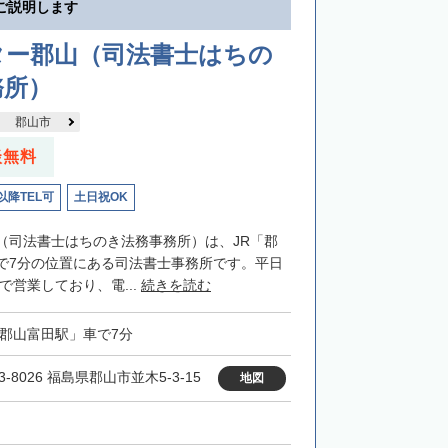
ご説明します
ター郡山（司法書士はちの
務所）
郡山市
談無料
以降TEL可
土日祝OK
（司法書士はちのき法務事務所）は、JR「郡
で7分の位置にある司法書士事務所です。平日
まで営業しており、電...
続きを読む
「郡山富田駅」車で7分
3-8026 福島県郡山市並木5-3-15
地図