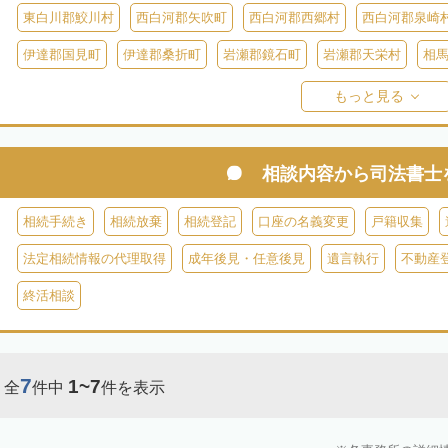
東白川郡鮫川村
西白河郡矢吹町
西白河郡西郷村
西白河郡泉崎
伊達郡国見町
伊達郡桑折町
岩瀬郡鏡石町
岩瀬郡天栄村
相
双葉郡楢葉町
双葉郡大熊町
双葉郡双葉町
双葉郡浪江町
双
もっと見る
耶麻郡猪苗代町
耶麻郡磐梯町
耶麻郡西会津町
耶麻郡北塩原村
河沼郡湯川村
大沼郡会津美里町
大沼郡金山町
大沼郡三島町
相談内容から
司法書士
南会津郡下郷町
南会津郡只見町
南会津郡檜枝岐村
相続手続き
相続放棄
相続登記
口座の名義変更
戸籍収集
法定相続情報の代理取得
成年後見・任意後見
遺言執行
不動産
終活相談
7
1~7
全
件中
件を表示