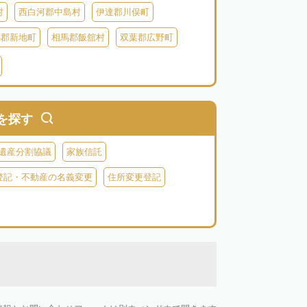
村
西白河郡中島村
伊達郡川俣町
馬郡新地町
相馬郡飯舘村
双葉郡広野町
葉郡富岡町
双葉郡川内村
双葉郡葛尾村
河沼郡会津坂下町
河沼郡柳津町
大沼郡昭和村
南会津郡南会津町
を探す
遺産分割協議
家族信託
登記・不動産の名義変更
住所変更登記