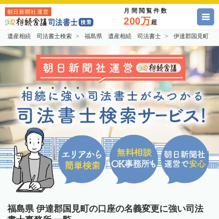
月間閲覧件数
朝日新聞社運営
200万
超
遺産相続 司法書士検索
福島県 遺産相続 司法書士
伊達郡国見町 
福島県 伊達郡国見町の口座の名義変更に強い司法