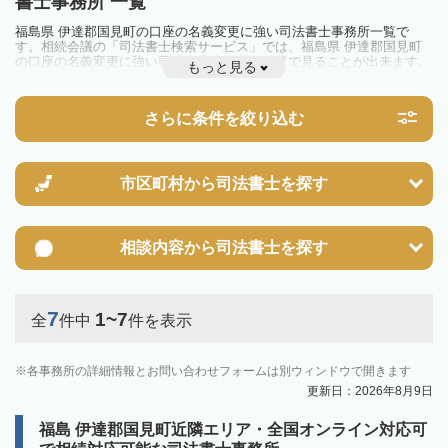
書士事務所 一覧
福島県 伊達郡国見町の口座の名義変更に強い司法書士事務所一覧で
す。相続会議の「司法書士検索サービス」では、福島県 伊達郡国見町
の口座の名義変更に強い司法書士事務所を一覧で見ることが出来ます。
もっと見る
相続のトラブルやお悩みを抱えている方は一度近隣の司法書士に相談し
てみましょう。
さらに条件を絞り込む
市区町村から
司法書士を探す
相談内容から
司法書士を探す
7
1~7
全
件中
件を表示
各事務所の詳細情報とお問い合わせフォームは別ウィンドウで開きます
更新日：2026年8月9日
福島 伊達郡国見町近隣エリア・全国オンライン対応可