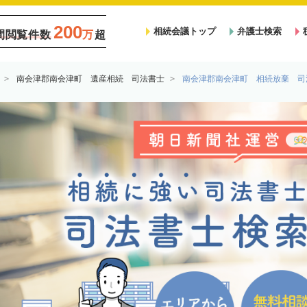
200
相続会議トップ
弁護士検索
間閲覧件数
万
超
南会津郡南会津町 遺産相続 司法書士
南会津郡南会津町 相続放棄 司