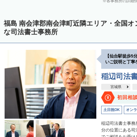
各事務所の詳細
福島 南会津郡南会津町近隣エリア・全国オ
な司法書士事務所
【仙台駅徒歩5
いご説明と丁寧
稲辺司法
宮城県
初回相
土日祝OK
オンラ
稲辺司法書士事務
分の位置にある司
でご相談をお受けし