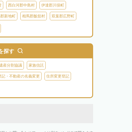
村
西白河郡中島村
伊達郡川俣町
馬郡新地町
相馬郡飯舘村
双葉郡広野町
葉郡富岡町
双葉郡川内村
双葉郡葛尾村
河沼郡会津坂下町
河沼郡柳津町
南会津郡南会津町
大沼郡昭和村
を探す
遺産分割協議
家族信託
登記・不動産の名義変更
住所変更登記