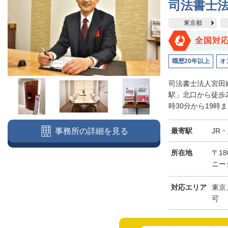
司法書士
東京都
全国対
職歴20年以上
オ
司法書士法人宮田
駅」北口から徒歩
時30分から19時
最寄駅
JR
事務所の詳細を見る
所在地
〒18
ニー
対応エリア
東京
可