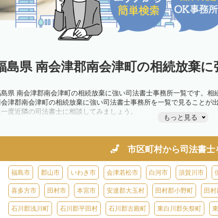
福島県 南会津郡南会津町の相続放棄に
福島県 南会津郡南会津町の相続放棄に強い司法書士事務所一覧です。相
南会津郡南会津町の相続放棄に強い司法書士事務所を一覧で見ることが
は一度近隣の司法書士に相談してみましょう。
もっと見る
市区町村から
司法書士
福島市
郡山市
いわき市
会津若松市
白河市
須賀川市
喜多方市
田村市
本宮市
安達郡大玉村
田村郡小野町
田村
石川郡浅川町
石川郡平田村
石川郡古殿町
東白川郡矢祭町