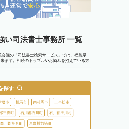
強い司法書士事務所 一覧
続会議の「司法書士検索サービス」では、福島県
出来ます。相続のトラブルやお悩みを抱えている方
を探す
伊達市
相馬市
南相馬市
二本松市
郡三春町
石川郡石川町
石川郡玉川村
東白川郡棚倉町
東白川郡塙町