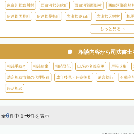
東白川郡鮫川村
西白河郡矢吹町
西白河郡西郷村
西白河郡泉崎
伊達郡国見町
伊達郡桑折町
岩瀬郡鏡石町
岩瀬郡天栄村
相
双葉郡楢葉町
双葉郡大熊町
双葉郡双葉町
双葉郡浪江町
双
もっと見る
耶麻郡猪苗代町
耶麻郡磐梯町
耶麻郡西会津町
耶麻郡北塩原村
河沼郡湯川村
大沼郡会津美里町
大沼郡金山町
大沼郡三島町
相談内容から
司法書士
南会津郡下郷町
南会津郡只見町
南会津郡檜枝岐村
相続手続き
相続放棄
相続登記
口座の名義変更
戸籍収集
法定相続情報の代理取得
成年後見・任意後見
遺言執行
不動産
終活相談
6
1~6
全
件中
件を表示