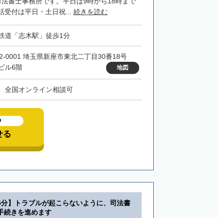
司法書士事務所です。平日は9時から18時まで
受付は平日・土日祝...
続きを読む
鉄道「志木駅」徒歩1分
52-0001 埼玉県新座市東北二丁目30番18号
ビル6階
地図
、全国オンライン相談可
中
せる
5分】トラブルが起こらないように、司法書
手続きを進めます