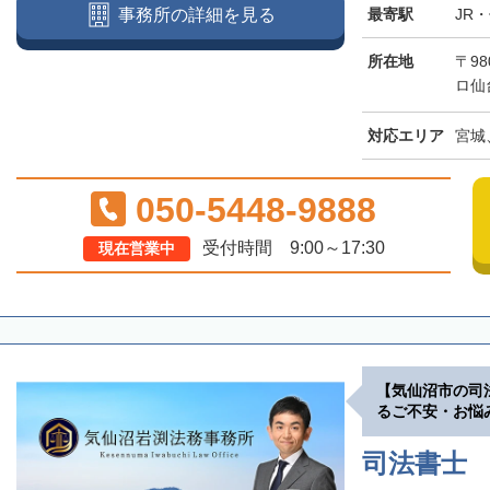
最寄駅
JR
事務所の詳細を見る
所在地
〒98
ロ仙
対応エリア
宮城
050-5448-9888
受付時間 9:00～17:30
現在営業中
【気仙沼市の司
るご不安・お悩
司法書士