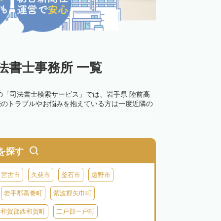
法書士事務所 一覧
の「司法書士検索サービス」では、岩手県 陸前高
続のトラブルやお悩みを抱えている方は一度近隣の
0万円以下の過料が科せられるため、速やかな手続
す。その他の相続手続きも任せることが可能です。
を探す
の話し合いがまとまらず登記できない場合は、この
宮古市
久慈市
釜石市
遠野市
岩手郡葛巻町
紫波郡矢巾町
和賀郡西和賀町
二戸郡一戸町