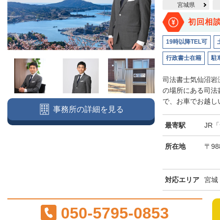
宮城県
初回相
19時以降TEL可
行政書士在籍
駐
司法書士気仙沼岩
の場所にある司法
で、お車でお越しい
事務所の詳細を見る
最寄駅
JR
所在地
〒98
対応エリア
宮城
050-5795-0853