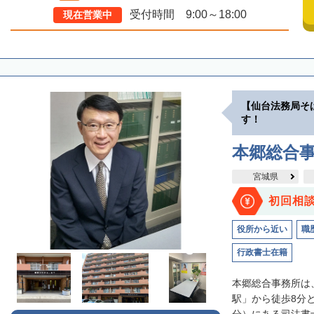
受付時間 9:00～18:00
現在営業中
【仙台法務局そ
す！
本郷総合
宮城県
初回相
役所から近い
職
行政書士在籍
本郷総合事務所は
駅」から徒歩8分