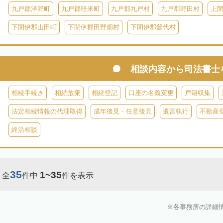
九戸郡洋野町
九戸郡軽米町
九戸郡九戸村
九戸郡野田村
上
下閉伊郡山田町
下閉伊郡田野畑村
下閉伊郡普代村
相談内容から
司法書士
相続手続き
相続放棄
相続登記
口座の名義変更
戸籍収集
法定相続情報の代理取得
成年後見・任意後見
遺言執行
不動産
終活相談
35
1~35
全
件中
件を表示
各事務所の詳細