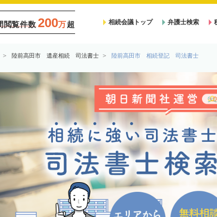
200
相続会議トップ
弁護士検索
間閲覧件数
万
超
陸前高田市 遺産相続 司法書士
陸前高田市 相続登記 司法書士