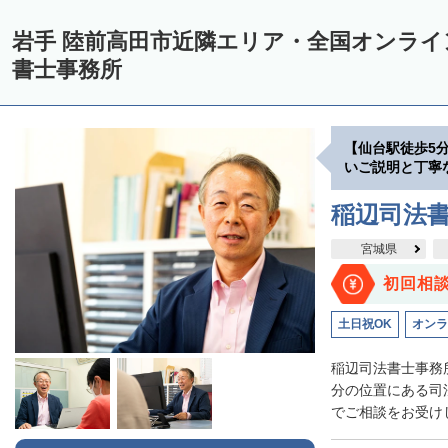
岩手 陸前高田市近隣エリア・全国オンラ
書士事務所
【仙台駅徒歩5
いご説明と丁寧
稲辺司法
宮城県
初回相
土日祝OK
オンラ
稲辺司法書士事務
分の位置にある司
でご相談をお受けし