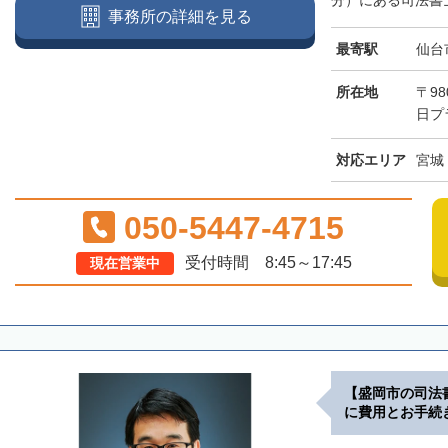
分）にある司法書士
事務所の詳細を見る
最寄駅
仙台
所在地
〒98
日プ
対応エリア
宮城
050-5447-4715
受付時間 8:45～17:45
現在営業中
【盛岡市の司法
に費用とお手続