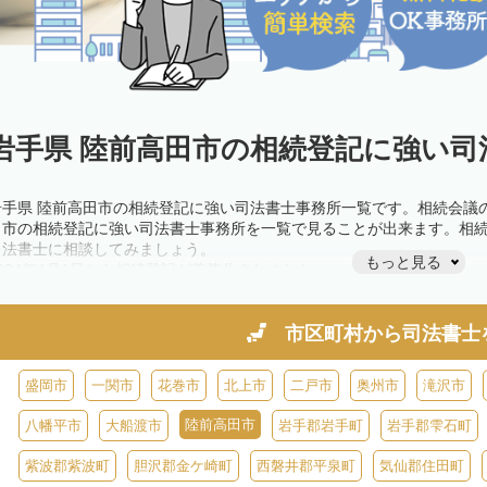
岩手県 陸前高田市の相続登記に強い司
岩手県 陸前高田市の相続登記に強い司法書士事務所一覧です。相続会議
田市の相続登記に強い司法書士事務所を一覧で見ることが出来ます。相
司法書士に相談してみましょう。
もっと見る
2024年4月1日から相続登記が義務化されました。
不動産を相続した場合、相続を知った日から3年以内に登記しないと、1
きが必要です。義務化前の相続も対象となるため注意しましょう。
相続登記は法律で定められており、司法書士に依頼すれば手間を省けま
市区町村から
司法書士
また、義務化に伴い、相続人申告登記制度が創設されました。遺産分割
制度の活用を検討しましょう。司法書士への相談も可能です。
盛岡市
一関市
花巻市
北上市
二戸市
奥州市
滝沢市
陸前高田市
八幡平市
大船渡市
岩手郡岩手町
岩手郡雫石町
紫波郡紫波町
胆沢郡金ケ崎町
西磐井郡平泉町
気仙郡住田町