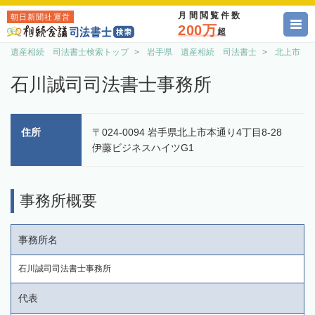
月間閲覧件数
朝日新聞社運営
200万
超
遺産相続 司法書士検索トップ
岩手県 遺産相続 司法書士
北上市 
石川誠司司法書士事務所
住所
〒024-0094 岩手県北上市本通り4丁目8-28
伊藤ビジネスハイツG1
事務所概要
事務所名
石川誠司司法書士事務所
代表